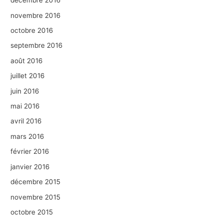
décembre 2016
novembre 2016
octobre 2016
septembre 2016
août 2016
juillet 2016
juin 2016
mai 2016
avril 2016
mars 2016
février 2016
janvier 2016
décembre 2015
novembre 2015
octobre 2015