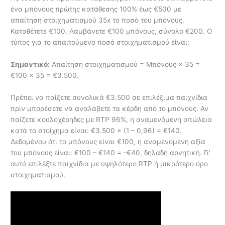
ένα μπόνους πρώτης κατάθεσης 100% έως €500 με
απαίτηση στοιχηματισμού 35x το ποσό του μπόνους.
Καταθέτετε €100. Λαμβάνετε €100 μπόνους, σύνολο €200. Ο
τύπος για το απαιτούμενο ποσό στοιχηματισμού είναι:
Σημαντικό:
Απαίτηση στοιχηματισμού = Μπόνους × 35 =
€100 × 35 = €3.500.
Πρέπει να παίξετε συνολικά €3.500 σε επιλέξιμα παιχνίδια
πριν μπορέσετε να αναλάβετε τα κέρδη από το μπόνους. Αν
παίζετε κουλοχέρηδες με RTP 96%, η αναμενόμενη απώλεια
κατά το στοίχημα είναι: €3.500 × (1 – 0,96) = €140.
Δεδομένου ότι το μπόνους είναι €100, η αναμενόμενη αξία
του μπόνους είναι: €100 – €140 = -€40, δηλαδή αρνητική. Γι’
αυτό επιλέξτε παιχνίδια με υψηλότερο RTP ή μικρότερο όρο
στοιχηματισμού.