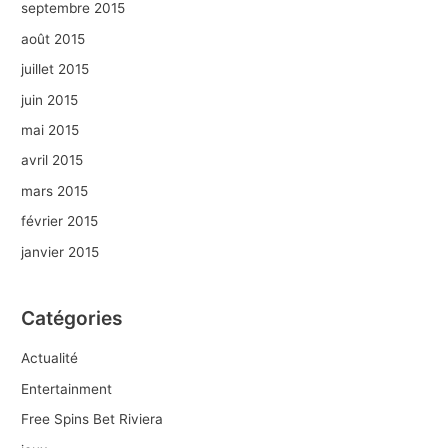
septembre 2015
août 2015
juillet 2015
juin 2015
mai 2015
avril 2015
mars 2015
février 2015
janvier 2015
Catégories
Actualité
Entertainment
Free Spins Bet Riviera