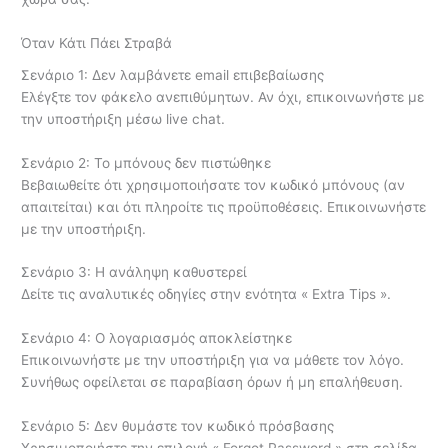
Όταν Κάτι Πάει Στραβά
Σενάριο 1: Δεν λαμβάνετε email επιβεβαίωσης
Ελέγξτε τον φάκελο ανεπιθύμητων. Αν όχι, επικοινωνήστε με
την υποστήριξη μέσω live chat.
Σενάριο 2: Το μπόνους δεν πιστώθηκε
Βεβαιωθείτε ότι χρησιμοποιήσατε τον κωδικό μπόνους (αν
απαιτείται) και ότι πληροίτε τις προϋποθέσεις. Επικοινωνήστε
με την υποστήριξη.
Σενάριο 3: Η ανάληψη καθυστερεί
Δείτε τις αναλυτικές οδηγίες στην ενότητα « Extra Tips ».
Σενάριο 4: Ο λογαριασμός αποκλείστηκε
Επικοινωνήστε με την υποστήριξη για να μάθετε τον λόγο.
Συνήθως οφείλεται σε παραβίαση όρων ή μη επαλήθευση.
Σενάριο 5: Δεν θυμάστε τον κωδικό πρόσβασης