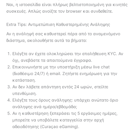
Ναι, η ιστοσελίδα είναι πλήρως βελτιστοποιημένη για κινητές
συσκευές. Απλώς ανοίξτε τον browser και συνδεθείτε.
Extra Tips: Αντιμετώπιση Καθυστερημένης Ανάληψης
Αν η ανάληψή σας καθυστερεί πέρα από το αναμενόμενο
διάστημα, ακολουθήστε αυτά τα βήματα:
Ελέγξτε αν έχετε ολοκληρώσει την επαλήθευση KYC. Αν
όχι, ανεβάστε τα απαιτούμενα έγγραφα.
Επικοινωνήστε με την υποστήριξη μέσω live chat
(διαθέσιμο 24/7) ή email. Ζητήστε ενημέρωση για την
κατάσταση.
Αν δεν λάβετε απάντηση εντός 24 ωρών, στείλτε
υπενθύμιση.
Ελέγξτε τους όρους ανάληψης: υπάρχει ανώτατο όριο
ανάληψης ανά ημέρα/εβδομάδα;
Αν η καθυστέρηση ξεπεράσει τις 5 εργάσιμες ημέρες,
μπορείτε να υποβάλετε καταγγελία στην αρχή
αδειοδότησης (Curaçao eGaming).