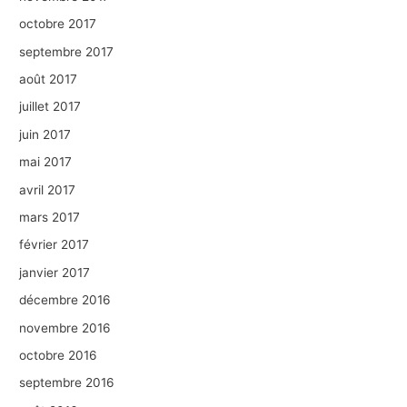
octobre 2017
septembre 2017
août 2017
juillet 2017
juin 2017
mai 2017
avril 2017
mars 2017
février 2017
janvier 2017
décembre 2016
novembre 2016
octobre 2016
septembre 2016