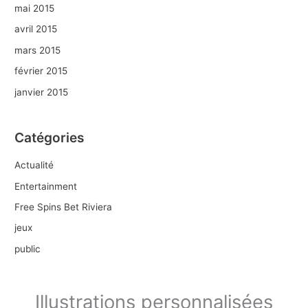
mai 2015
avril 2015
mars 2015
février 2015
janvier 2015
Catégories
Actualité
Entertainment
Free Spins Bet Riviera
jeux
public
Illustrations personnalisées