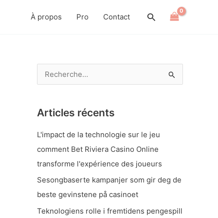
Rechercher
À propos
Pro
Contact
R
e
c
Articles récents
h
L'impact de la technologie sur le jeu
e
comment Bet Riviera Casino Online
r
transforme l'expérience des joueurs
c
h
Sesongbaserte kampanjer som gir deg de
e
beste gevinstene på casinoet
r
Teknologiens rolle i fremtidens pengespill