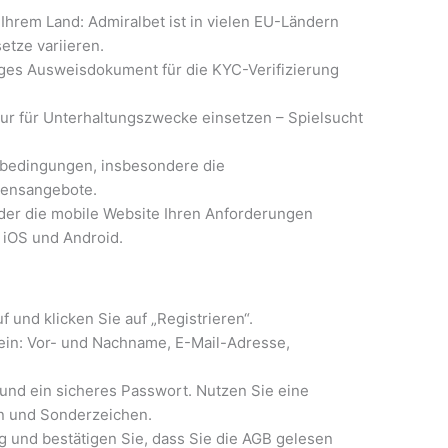
 Ihrem Land: Admiralbet ist in vielen EU-Ländern
etze variieren.
ltiges Ausweisdokument für die KYC-Verifizierung
nur für Unterhaltungszwecke einsetzen – Spielsucht
sbedingungen, insbesondere die
mensangebote.
oder die mobile Website Ihren Anforderungen
r iOS und Android.
 und klicken Sie auf „Registrieren“.
ein: Vor- und Nachname, E-Mail-Adresse,
und ein sicheres Passwort. Nutzen Sie eine
n und Sonderzeichen.
 und bestätigen Sie, dass Sie die AGB gelesen