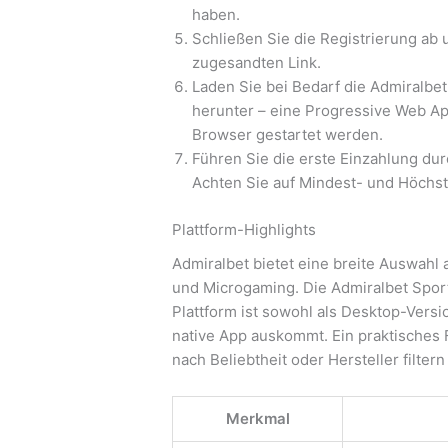
haben.
Schließen Sie die Registrierung ab 
zugesandten Link.
Laden Sie bei Bedarf die Admiralbe
herunter – eine Progressive Web App
Browser gestartet werden.
Führen Sie die erste Einzahlung du
Achten Sie auf Mindest- und Höchst
Plattform-Highlights
Admiralbet bietet eine breite Auswahl 
und Microgaming. Die Admiralbet Spor
Plattform ist sowohl als Desktop-Versi
native App auskommt. Ein praktisches F
nach Beliebtheit oder Hersteller filter
Merkmal