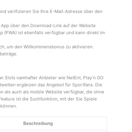
und verifizieren Sie Ihre E-Mail-Adresse über den
t App über den Download-Link auf der Website
 (PWA) ist ebenfalls verfügbar und kann direkt im
rch, um den Willkommensbonus zu aktivieren.
beträge.
an Slots namhafter Anbieter wie NetEnt, Play’n GO
twetten ergänzen das Angebot für Sportfans. Die
on als auch als mobile Website verfügbar, die ohne
eature ist die Suchfunktion, mit der Sie Spiele
n können.
Beschreibung