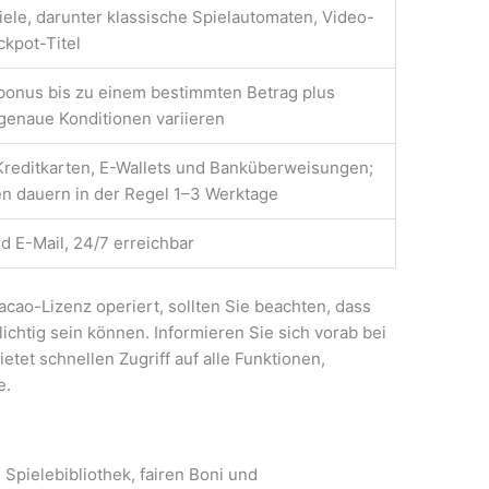
ele, darunter klassische Spielautomaten, Video-
ckpot-Titel
bonus bis zu einem bestimmten Betrag plus
 genaue Konditionen variieren
Kreditkarten, E-Wallets und Banküberweisungen;
n dauern in der Regel 1–3 Werktage
d E-Mail, 24/7 erreichbar
acao-Lizenz operiert, sollten Sie beachten, dass
chtig sein können. Informieren Sie sich vorab bei
etet schnellen Zugriff auf alle Funktionen,
e.
 Spielebibliothek, fairen Boni und