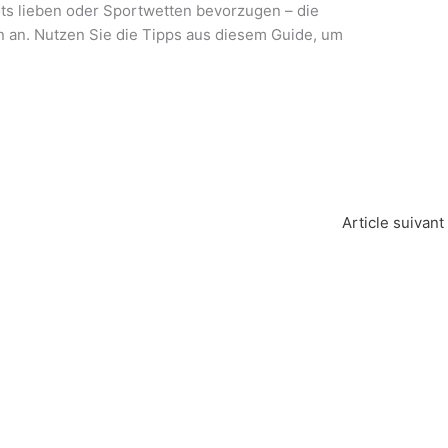
ts lieben oder Sportwetten bevorzugen – die
en an. Nutzen Sie die Tipps aus diesem Guide, um
Article suivant