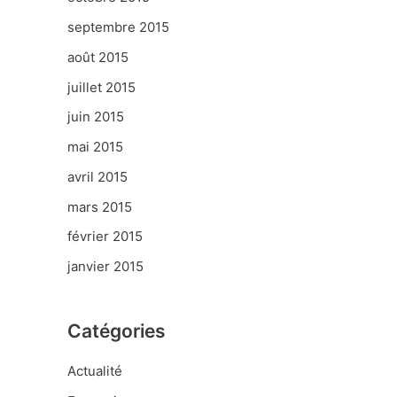
septembre 2015
août 2015
juillet 2015
juin 2015
mai 2015
avril 2015
mars 2015
février 2015
janvier 2015
Catégories
Actualité