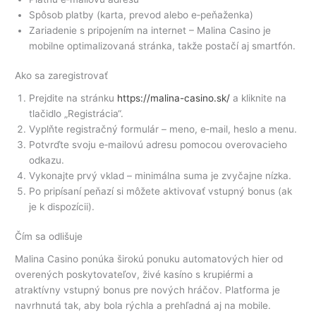
Spôsob platby (karta, prevod alebo e‑peňaženka)
Zariadenie s pripojením na internet – Malina Casino je
mobilne optimalizovaná stránka, takže postačí aj smartfón.
Ako sa zaregistrovať
Prejdite na stránku
https://malina-casino.sk/
a kliknite na
tlačidlo „Registrácia“.
Vyplňte registračný formulár – meno, e‑mail, heslo a menu.
Potvrďte svoju e‑mailovú adresu pomocou overovacieho
odkazu.
Vykonajte prvý vklad – minimálna suma je zvyčajne nízka.
Po pripísaní peňazí si môžete aktivovať vstupný bonus (ak
je k dispozícii).
Čím sa odlišuje
Malina Casino ponúka širokú ponuku automatových hier od
overených poskytovateľov, živé kasíno s krupiérmi a
atraktívny vstupný bonus pre nových hráčov. Platforma je
navrhnutá tak, aby bola rýchla a prehľadná aj na mobile.