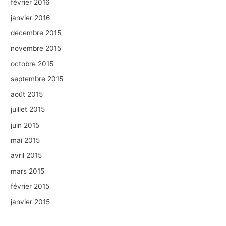
février 2016
janvier 2016
décembre 2015
novembre 2015
octobre 2015
septembre 2015
août 2015
juillet 2015
juin 2015
mai 2015
avril 2015
mars 2015
février 2015
janvier 2015