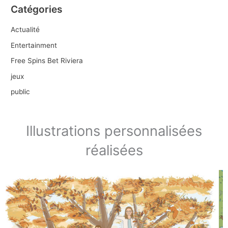
Catégories
Actualité
Entertainment
Free Spins Bet Riviera
jeux
public
Illustrations personnalisées
réalisées