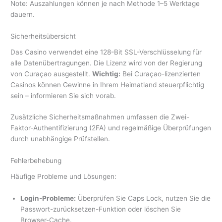
Note: Auszahlungen können je nach Methode 1–5 Werktage
dauern.
Sicherheitsübersicht
Das Casino verwendet eine 128-Bit SSL-Verschlüsselung für
alle Datenübertragungen. Die Lizenz wird von der Regierung
von Curaçao ausgestellt.
Wichtig:
Bei Curaçao-lizenzierten
Casinos können Gewinne in Ihrem Heimatland steuerpflichtig
sein – informieren Sie sich vorab.
Zusätzliche Sicherheitsmaßnahmen umfassen die Zwei-
Faktor-Authentifizierung (2FA) und regelmäßige Überprüfungen
durch unabhängige Prüfstellen.
Fehlerbehebung
Häufige Probleme und Lösungen:
Login-Probleme:
Überprüfen Sie Caps Lock, nutzen Sie die
Passwort-zurücksetzen-Funktion oder löschen Sie
Browser-Cache.