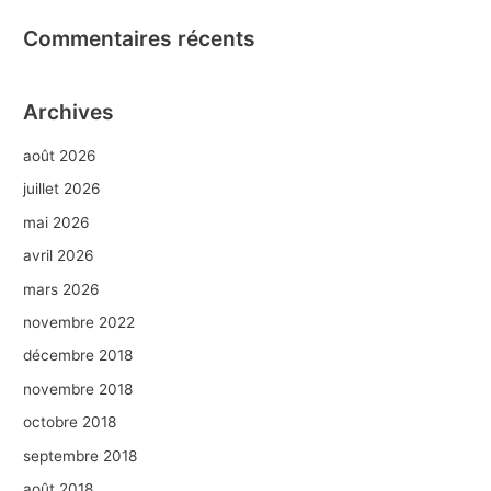
Commentaires récents
Archives
août 2026
juillet 2026
mai 2026
avril 2026
mars 2026
novembre 2022
décembre 2018
novembre 2018
octobre 2018
septembre 2018
août 2018