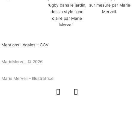
Mentions Légales – CGV
MarieMerveil © 2026
Marie Merveil – Illustratrice
F
I
a
n
c
s
e
t
b
a
o
g
o
r