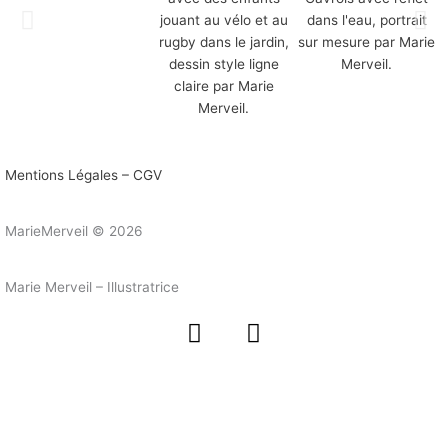
Mentions Légales – CGV
MarieMerveil © 2026
Marie Merveil – Illustratrice
F
I
a
n
c
s
e
t
b
a
o
g