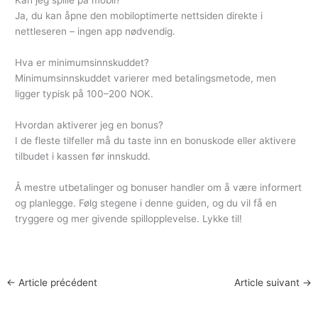
Kan jeg spille på mobil?
Ja, du kan åpne den mobiloptimerte nettsiden direkte i
nettleseren – ingen app nødvendig.
Hva er minimumsinnskuddet?
Minimumsinnskuddet varierer med betalingsmetode, men
ligger typisk på 100–200 NOK.
Hvordan aktiverer jeg en bonus?
I de fleste tilfeller må du taste inn en bonuskode eller aktivere
tilbudet i kassen før innskudd.
Å mestre utbetalinger og bonuser handler om å være informert
og planlegge. Følg stegene i denne guiden, og du vil få en
tryggere og mer givende spillopplevelse. Lykke til!
←
Article précédent
Article suivant
→