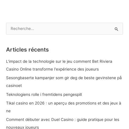
R
e
c
Articles récents
h
e
L'impact de la technologie sur le jeu comment Bet Riviera
r
Casino Online transforme l'expérience des joueurs
c
Sesongbaserte kampanjer som gir deg de beste gevinstene på
h
casinoet
e
Teknologiens rolle i fremtidens pengespill
r
Tikal casino en 2026 : un aperçu des promotions et des jeux à
ne
:
Comment débuter avec Duel Casino : guide pratique pour les
nouveaux joueurs