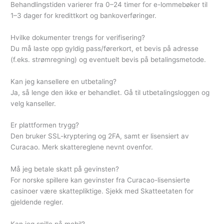
Behandlingstiden varierer fra 0–24 timer for e-lommebøker til
1–3 dager for kredittkort og bankoverføringer.
Hvilke dokumenter trengs for verifisering?
Du må laste opp gyldig pass/førerkort, et bevis på adresse
(f.eks. strømregning) og eventuelt bevis på betalingsmetode.
Kan jeg kansellere en utbetaling?
Ja, så lenge den ikke er behandlet. Gå til utbetalingsloggen og
velg kanseller.
Er plattformen trygg?
Den bruker SSL-kryptering og 2FA, samt er lisensiert av
Curacao. Merk skattereglene nevnt ovenfor.
Må jeg betale skatt på gevinsten?
For norske spillere kan gevinster fra Curacao-lisensierte
casinoer være skattepliktige. Sjekk med Skatteetaten for
gjeldende regler.