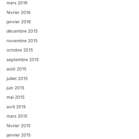
mars 2016
février 2016
janvier 2016
décembre 2015
novembre 2015
octobre 2015
septembre 2015
août 2015
juillet 2015
juin 2015
mai 2015
avril 2015
mars 2015
février 2015
janvier 2015