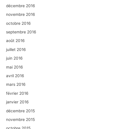
décembre 2016
novembre 2016
octobre 2016
septembre 2016
août 2016
juillet 2016
juin 2016
mai 2016
avril 2016
mars 2016
février 2016
janvier 2016
décembre 2015
novembre 2015
octobre 2015