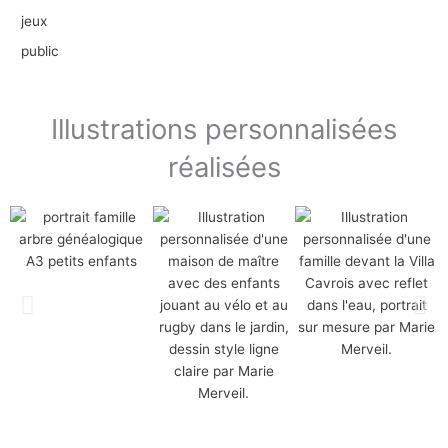
jeux
public
Illustrations personnalisées
réalisées