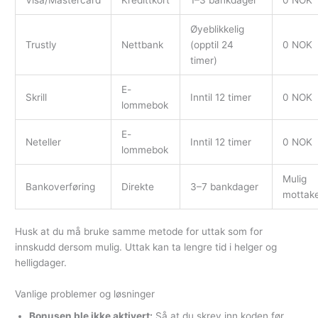
Øyeblikkelig
Trustly
Nettbank
(opptil 24
0 NOK
timer)
E-
Skrill
Inntil 12 timer
0 NOK
lommebok
E-
Neteller
Inntil 12 timer
0 NOK
lommebok
Mulig
Bankoverføring
Direkte
3–7 bankdager
mottak
Husk at du må bruke samme metode for uttak som for
innskudd dersom mulig. Uttak kan ta lengre tid i helger og
helligdager.
Vanlige problemer og løsninger
Bonusen ble ikke aktivert:
Så at du skrev inn koden før