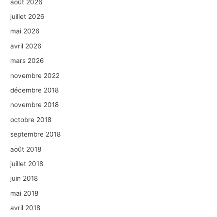
août 2026
juillet 2026
mai 2026
avril 2026
mars 2026
novembre 2022
décembre 2018
novembre 2018
octobre 2018
septembre 2018
août 2018
juillet 2018
juin 2018
mai 2018
avril 2018