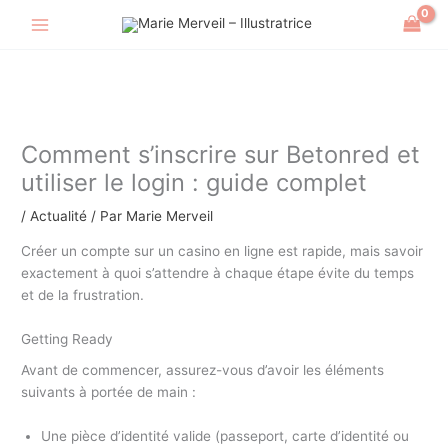
Aller
au
contenu
Comment s’inscrire sur Betonred et
utiliser le login : guide complet
/
Actualité
/ Par
Marie Merveil
Créer un compte sur un casino en ligne est rapide, mais savoir
exactement à quoi s’attendre à chaque étape évite du temps
et de la frustration.
Getting Ready
Avant de commencer, assurez-vous d’avoir les éléments
suivants à portée de main :
Une pièce d’identité valide (passeport, carte d’identité ou