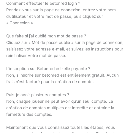
Comment effectuer le betonred login ?
Rendez-vous sur la page de connexion, entrez votre nom
d’utilisateur et votre mot de passe, puis cliquez sur
« Connexion ».
Que faire si j’ai oublié mon mot de passe ?
Cliquez sur « Mot de passe oublié » sur la page de connexion,
saisissez votre adresse e-mail, et suivez les instructions pour
réinitialiser votre mot de passe.
L’inscription sur Betonred est-elle payante ?
Non, s inscrire sur betonred est entièrement gratuit. Aucun
frais n’est facturé pour la création de compte.
Puis-je avoir plusieurs comptes ?
Non, chaque joueur ne peut avoir qu’un seul compte. La
création de comptes multiples est interdite et entraîne la
fermeture des comptes.
Maintenant que vous connaissez toutes les étapes, vous