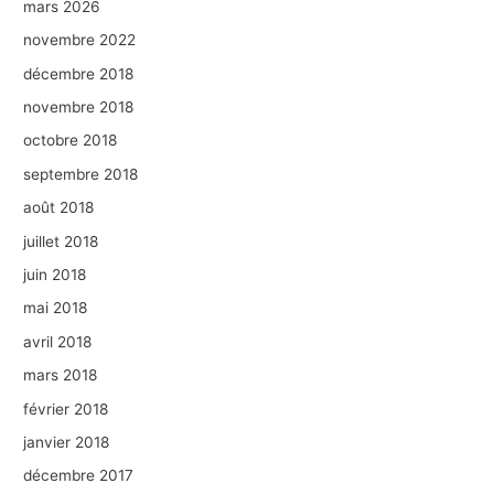
mars 2026
novembre 2022
décembre 2018
novembre 2018
octobre 2018
septembre 2018
août 2018
juillet 2018
juin 2018
mai 2018
avril 2018
mars 2018
février 2018
janvier 2018
décembre 2017