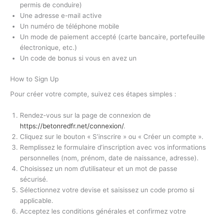
permis de conduire)
Une adresse e-mail active
Un numéro de téléphone mobile
Un mode de paiement accepté (carte bancaire, portefeuille
électronique, etc.)
Un code de bonus si vous en avez un
How to Sign Up
Pour créer votre compte, suivez ces étapes simples :
Rendez-vous sur la page de connexion de
https://betonredfr.net/connexion/
.
Cliquez sur le bouton « S’inscrire » ou « Créer un compte ».
Remplissez le formulaire d’inscription avec vos informations
personnelles (nom, prénom, date de naissance, adresse).
Choisissez un nom d’utilisateur et un mot de passe
sécurisé.
Sélectionnez votre devise et saisissez un code promo si
applicable.
Acceptez les conditions générales et confirmez votre