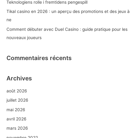
Teknologiens rolle i fremtidens pengespill
r
Tikal casino en 2026 : un aperçu des promotions et des jeux à
ne
:
Comment débuter avec Duel Casino : guide pratique pour les
nouveaux joueurs
Commentaires récents
Archives
août 2026
juillet 2026
mai 2026
avril 2026
mars 2026
novembre 2022