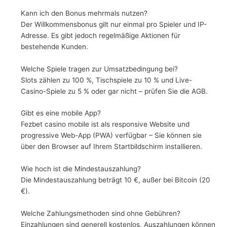
Kann ich den Bonus mehrmals nutzen?
Der Willkommensbonus gilt nur einmal pro Spieler und IP-
Adresse. Es gibt jedoch regelmäßige Aktionen für
bestehende Kunden.
Welche Spiele tragen zur Umsatzbedingung bei?
Slots zählen zu 100 %, Tischspiele zu 10 % und Live-
Casino-Spiele zu 5 % oder gar nicht – prüfen Sie die AGB.
Gibt es eine mobile App?
Fezbet casino mobile ist als responsive Website und
progressive Web-App (PWA) verfügbar – Sie können sie
über den Browser auf Ihrem Startbildschirm installieren.
Wie hoch ist die Mindestauszahlung?
Die Mindestauszahlung beträgt 10 €, außer bei Bitcoin (20
€).
Welche Zahlungsmethoden sind ohne Gebühren?
Einzahlungen sind generell kostenlos, Auszahlungen können