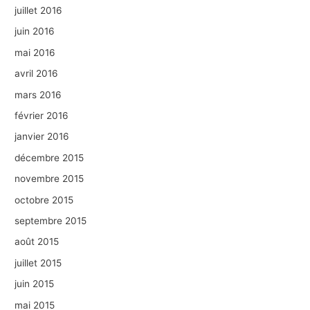
juillet 2016
juin 2016
mai 2016
avril 2016
mars 2016
février 2016
janvier 2016
décembre 2015
novembre 2015
octobre 2015
septembre 2015
août 2015
juillet 2015
juin 2015
mai 2015