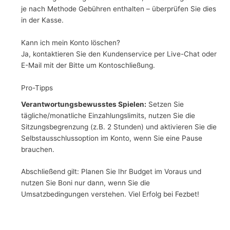
je nach Methode Gebühren enthalten – überprüfen Sie dies
in der Kasse.
Kann ich mein Konto löschen?
Ja, kontaktieren Sie den Kundenservice per Live-Chat oder
E-Mail mit der Bitte um Kontoschließung.
Pro-Tipps
Verantwortungsbewusstes Spielen:
Setzen Sie
tägliche/monatliche Einzahlungslimits, nutzen Sie die
Sitzungsbegrenzung (z.B. 2 Stunden) und aktivieren Sie die
Selbstausschlussoption im Konto, wenn Sie eine Pause
brauchen.
Abschließend gilt: Planen Sie Ihr Budget im Voraus und
nutzen Sie Boni nur dann, wenn Sie die
Umsatzbedingungen verstehen. Viel Erfolg bei Fezbet!