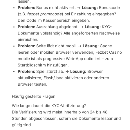
lassen.
Problem:
Bonus nicht aktiviert. →
Lösung:
Bonuscode
(z.B.
fezbet promocode
) bei Einzahlung eingegeben?
Den Code im Kassenbereich eingeben.
Problem:
Auszahlung abgelehnt. →
Lösung:
KYC-
Dokumente vollständig? Alle angeforderten Nachweise
einreichen.
Problem:
Seite lädt nicht mobil. →
Lösung:
Cache
leeren oder mobilen Browser verwenden; Fezbet Casino
mobile ist als progressive Web-App optimiert – zum
Startbildschirm hinzufügen.
Problem:
Spiel stürzt ab. →
Lösung:
Browser
aktualisieren, Flash/Java aktivieren oder anderen
Browser testen.
Häufig gestellte Fragen
Wie lange dauert die KYC-Verifizierung?
Die Verifizierung wird meist innerhalb von 24 bis 48
Stunden abgeschlossen, sofern die Dokumente lesbar und
gültig sind.