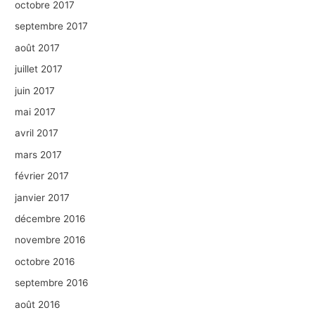
octobre 2017
septembre 2017
août 2017
juillet 2017
juin 2017
mai 2017
avril 2017
mars 2017
février 2017
janvier 2017
décembre 2016
novembre 2016
octobre 2016
septembre 2016
août 2016