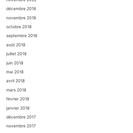
décembre 2018
novembre 2018
octobre 2018
septembre 2018
août 2018
juillet 2018
juin 2018
mai 2018
avril 2018
mars 2018
février 2018
janvier 2018
décembre 2017
novembre 2017