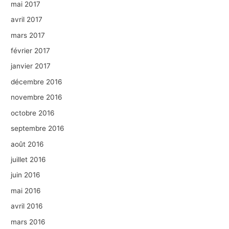
mai 2017
avril 2017
mars 2017
février 2017
janvier 2017
décembre 2016
novembre 2016
octobre 2016
septembre 2016
août 2016
juillet 2016
juin 2016
mai 2016
avril 2016
mars 2016