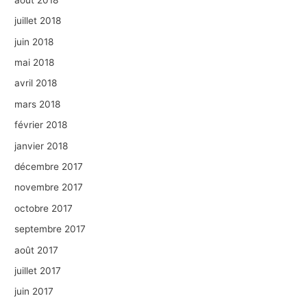
juillet 2018
juin 2018
mai 2018
avril 2018
mars 2018
février 2018
janvier 2018
décembre 2017
novembre 2017
octobre 2017
septembre 2017
août 2017
juillet 2017
juin 2017