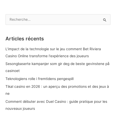
R
e
c
Articles récents
h
e
L'impact de la technologie sur le jeu comment Bet Riviera
r
Casino Online transforme l'expérience des joueurs
c
Sesongbaserte kampanjer som gir deg de beste gevinstene på
h
casinoet
e
Teknologiens rolle i fremtidens pengespill
r
Tikal casino en 2026 : un aperçu des promotions et des jeux à
ne
:
Comment débuter avec Duel Casino : guide pratique pour les
nouveaux joueurs