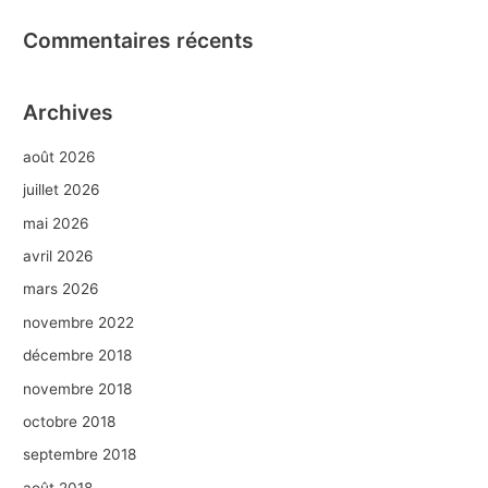
Commentaires récents
Archives
août 2026
juillet 2026
mai 2026
avril 2026
mars 2026
novembre 2022
décembre 2018
novembre 2018
octobre 2018
septembre 2018
août 2018