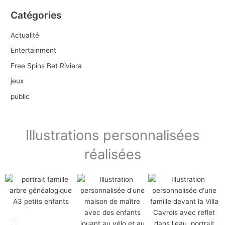
Catégories
Actualité
Entertainment
Free Spins Bet Riviera
jeux
public
Illustrations personnalisées
réalisées