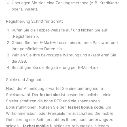
Überlegen Sie sich eine Zahlungsmethode (z. B. Kreditkarte
oder E-Wallet).
Registrierung Schritt für Schritt
Rufen Sie die Fezbet-Website auf und klicken Sie auf
„Registrieren ».
Geben Sie Ihre E-Mail-Adresse, ein sicheres Passwort und
Ihre persönlichen Daten ein.
Wählen Sie Ihre bevorzugte Währung und akzeptieren Sie
die AGB.
Bestätigen Sie die Registrierung per E-Mail-Link.
Spiele und Angebote
Nach der Anmeldung erwartet Sie eine umfangreiche
Spielauswahl. Der
fezbet slot
ist besonders beliebt – viele
Spieler schätzen die hohe RTP und die spannenden
Bonusfunktionen. Nutzen Sie den
fezbet bonus code
, um
Willkommensboni oder Freispiele freizuschalten. Die mobile
Optimierung der Seite erlaubt es Ihnen, auch unterwegs zu
spielen –
fezbet mobile
funktioniert reibungslos in jedem