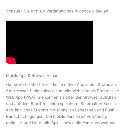
Schauen Sie sich zur Vertiefung das folgende Video an:
Mobile App & Browserversion
Gametwist bietet derzeit keine native App in den Stores an.
Stattdessen funktioniert die mobile Webseite als Progressive
Web App (PWA). Sie können sie über den Browser aufrufen
und auf dem Startbildschirm speichern. So erhalten Sie ein
app-ähnliches Erlebnis mit schnellen Ladezeiten und Push-
Benachrichtigungen. Die mobile Version ist vollständig
optimiert und bietet alle Spiele sowie die Konto-Verwaltung.