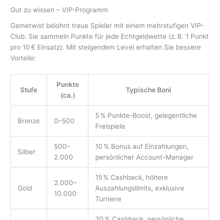
Gut zu wissen – VIP-Programm
Gametwist belohnt treue Spieler mit einem mehrstufigen VIP-
Club. Sie sammeln Punkte für jede Echtgeldwette (z. B. 1 Punkt
pro 10 € Einsatz). Mit steigendem Level erhalten Sie bessere
Vorteile:
Punkte
Stufe
Typische Boni
(ca.)
5 % Punkte-Boost, gelegentliche
Bronze
0–500
Freispiele
500–
10 % Bonus auf Einzahlungen,
Silber
2.000
persönlicher Account-Manager
15 % Cashback, höhere
2.000–
Gold
Auszahlungslimits, exklusive
10.000
Turniere
20 % Cashback, persönliche