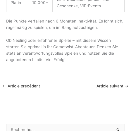
Platin
10.000+
Geschenke, VIP-Events
Die Punkte verfallen nach 6 Monaten Inaktivität. Es lohnt sich,
regelmäßig zu spielen, um im Rang aufzusteigen.
Ob Neuling oder erfahrener Spieler – mit diesem Wissen
starten Sie optimal in Ihr Gametwist-Abenteuer. Denken Sie
stets an verantwortungsvolles Spielen und nutzen Sie die
angebotenen Limits. Viel Erfolg!
←
Article précédent
Article suivant
→
R