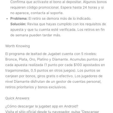
Confirma que activaste el bono al depositar. Algunos bonos
requieren código promocional. Espera hasta 24 horas y si
no aparece, contacta al soporte.
Problema:
El retiro se demora más de lo indicado.
Solución:
Revisa que hayas cumplido con los requisitos de
apuesta y que tu cuenta esté verificada. Los retiros en fin
de semana pueden tardar más.
Worth Knowing
El programa de lealtad de Jugabet cuenta con 5 niveles:
Bronce, Plata, Oro, Platino y Diamante. Acumulas puntos por
cada apuesta realizada (1 punto por cada $100 apostados en
tragamonedas, 0.5 puntos en otros juegos). Los puntos se
canjean por bonos, giros gratis o efectivo. Los jugadores de
nivel Diamante disfrutan de un gestor de cuentas personal,
retiros prioritarios y bonos exclusivos.
Quick Answers
¿Cómo descargar la jugabet app en Android?
Visita el sitio oficial desde tu navegador, pulsa “Descargar