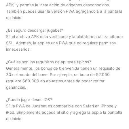
APK” y permite la instalación de orígenes desconocidos.
También puedes usar la versión PWA agregándola a la pantalla
de inicio.
¿Es seguro descargar jugabet?
Sí, el archivo APK está verificado y la plataforma utiliza cifrado
SSL. Además, la app es una PWA que no requiere permisos
innecesarios.
¿Cuáles son los requisitos de apuesta típicos?
Generalmente, los bonos de bienvenida tienen un requisito de
30x el monto del bono. Por ejemplo, un bono de $2.000
requiere $60.000 en apuestas antes de poder retirar
ganancias.
¿Puedo jugar desde iOS?
Sí, la PWA de Jugabet es compatible con Safari en iPhone y
iPad. Simplemente accede al sitio y agrega la app a la pantalla
de inicio.