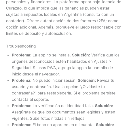
personales y financieros. La plataforma opera bajo licencia de
Curazao, lo que implica que las ganancias pueden estar
sujetas a impuestos locales en Argentina (consulta con un
contador). Ofrece autenticación de dos factores (2FA) como
opción adicional. Además, promueve el juego responsable con
límites de depósito y autoexclusión.
Troubleshooting
Problema:
La app no se instala.
Solución:
Verifica que los
orígenes desconocidos estén habilitados en Ajustes >
Seguridad. Si usas PWA, agrega la app a la pantalla de
inicio desde el navegador.
Problema:
No puedo iniciar sesión.
Solución:
Revisa tu
usuario y contraseña. Usa la opción “¿Olvidaste tu
contraseña?” para restablecerla. Si el problema persiste,
contacta al soporte.
Problema:
La verificación de identidad falla.
Solución:
Asegúrate de que los documentos sean legibles y estén
vigentes. Sube fotos nítidas sin reflejos.
Problema:
El bono no aparece en mi cuenta.
Solución: