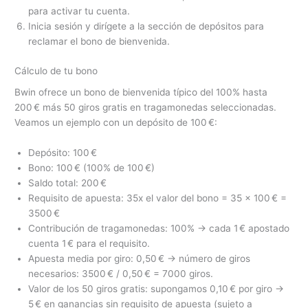
para activar tu cuenta.
Inicia sesión y dirígete a la sección de depósitos para
reclamar el bono de bienvenida.
Cálculo de tu bono
Bwin ofrece un bono de bienvenida típico del 100% hasta
200 € más 50 giros gratis en tragamonedas seleccionadas.
Veamos un ejemplo con un depósito de 100 €:
Depósito: 100 €
Bono: 100 € (100% de 100 €)
Saldo total: 200 €
Requisito de apuesta: 35x el valor del bono = 35 × 100 € =
3500 €
Contribución de tragamonedas: 100% → cada 1 € apostado
cuenta 1 € para el requisito.
Apuesta media por giro: 0,50 € → número de giros
necesarios: 3500 € / 0,50 € = 7000 giros.
Valor de los 50 giros gratis: supongamos 0,10 € por giro →
5 € en ganancias sin requisito de apuesta (sujeto a