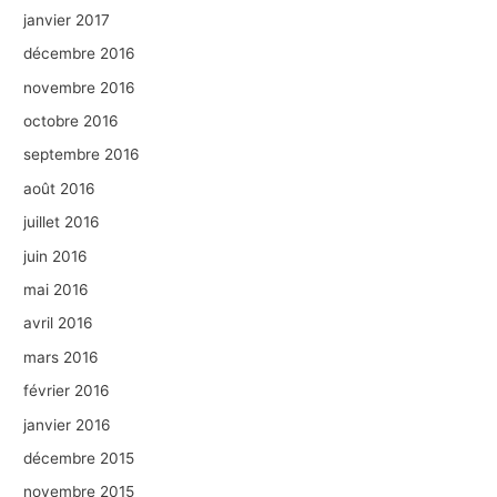
janvier 2017
décembre 2016
novembre 2016
octobre 2016
septembre 2016
août 2016
juillet 2016
juin 2016
mai 2016
avril 2016
mars 2016
février 2016
janvier 2016
décembre 2015
novembre 2015