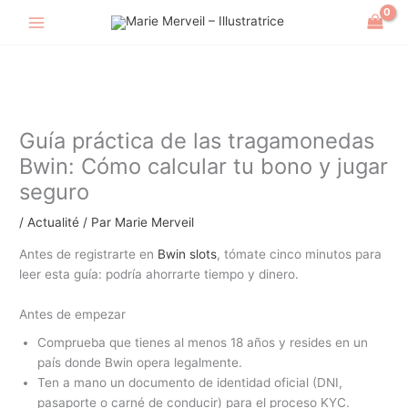
Aller
au
contenu
Guía práctica de las tragamonedas
Bwin: Cómo calcular tu bono y jugar
seguro
/
Actualité
/ Par
Marie Merveil
Antes de registrarte en
Bwin slots
, tómate cinco minutos para
leer esta guía: podría ahorrarte tiempo y dinero.
Antes de empezar
Comprueba que tienes al menos 18 años y resides en un
país donde Bwin opera legalmente.
Ten a mano un documento de identidad oficial (DNI,
pasaporte o carné de conducir) para el proceso KYC.