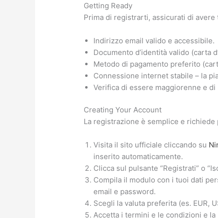
Getting Ready
Prima di registrarti, assicurati di avere
Indirizzo email valido e accessibile.
Documento d’identità valido (carta d
Metodo di pagamento preferito (carta 
Connessione internet stabile – la pia
Verifica di essere maggiorenne e di r
Creating Your Account
La registrazione è semplice e richiede 
Visita il sito ufficiale cliccando su
Ni
inserito automaticamente.
Clicca sul pulsante “Registrati” o “Isc
Compila il modulo con i tuoi dati pe
email e password.
Scegli la valuta preferita (es. EUR, 
Accetta i termini e le condizioni e la 