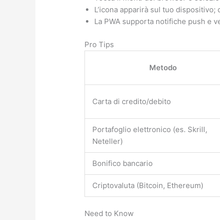
L’icona apparirà sul tuo dispositivo;
La PWA supporta notifiche push e ve
Pro Tips
Metodo
Carta di credito/debito
Portafoglio elettronico (es. Skrill,
Neteller)
Bonifico bancario
Criptovaluta (Bitcoin, Ethereum)
Need to Know