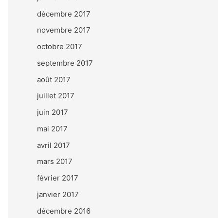
décembre 2017
novembre 2017
octobre 2017
septembre 2017
août 2017
juillet 2017
juin 2017
mai 2017
avril 2017
mars 2017
février 2017
janvier 2017
décembre 2016