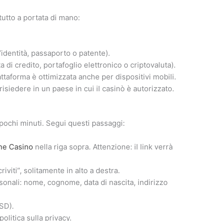
 tutto a portata di mano:
’identità, passaporto o patente).
di credito, portafoglio elettronico o criptovaluta).
ttaforma è ottimizzata anche per dispositivi mobili.
isiedere in un paese in cui il casinò è autorizzato.
pochi minuti. Segui questi passaggi:
ne Casino
nella riga sopra. Attenzione: il link verrà
riviti”, solitamente in alto a destra.
rsonali: nome, cognome, data di nascita, indirizzo
USD).
politica sulla privacy.