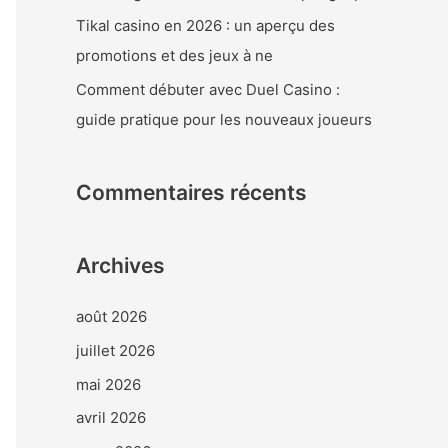
Tikal casino en 2026 : un aperçu des
:
promotions et des jeux à ne
Comment débuter avec Duel Casino :
guide pratique pour les nouveaux joueurs
Commentaires récents
Archives
août 2026
juillet 2026
mai 2026
avril 2026