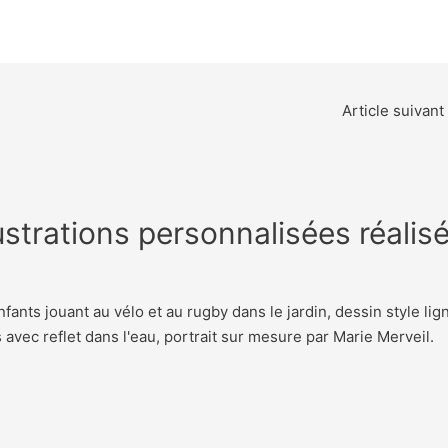
Article suivant
lustrations personnalisées réalis