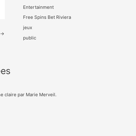
Entertainment
Free Spins Bet Riviera
jeux
→
public
ées