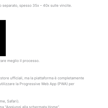
ito separato, spesso 35x – 40x sulle vincite.
zzare meglio il processo.
 store ufficiali, ma la piattaforma è completamente
i utilizzare la Progressive Web App (PWA) per
me, Safari).
ona “Aggiungi alla schermata Home”.