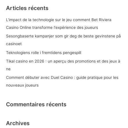
c
Articles récents
h
e
L'impact de la technologie sur le jeu comment Bet Riviera
r
Casino Online transforme l'expérience des joueurs
c
Sesongbaserte kampanjer som gir deg de beste gevinstene på
h
casinoet
e
Teknologiens rolle i fremtidens pengespill
r
Tikal casino en 2026 : un aperçu des promotions et des jeux à
ne
:
Comment débuter avec Duel Casino : guide pratique pour les
nouveaux joueurs
Commentaires récents
Archives