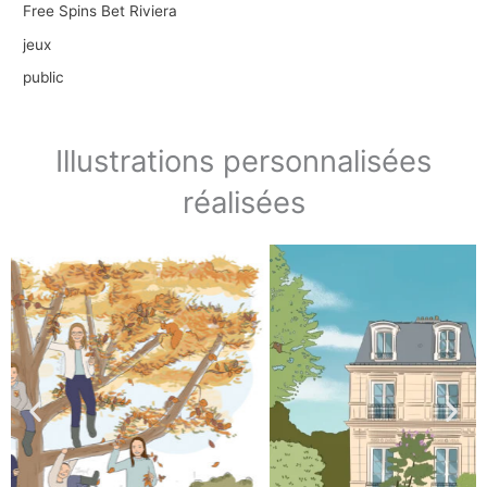
Free Spins Bet Riviera
jeux
public
Illustrations personnalisées
réalisées