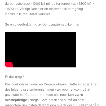
da bonusbeløpet (1000 kr) minus forventet tap (2800 kr) =
-1800 kr.
Viktig:
Dette er en matematisk beregning –
individuelle resultater varierer.
Se en videoforklaring av bonusmatematikken her:
Er det trygt?
Kasinoet drives under en Curacao-lisens. Dette innebærer at
det følger visse spilleregler, men vær oppmerksom på at
gevinster fra Curacao-merkede casinoer
kan være
skattepliktige
i Norge. Som norsk spiller må du selv
rapportere gevinsten dersom den overstiger 10 000 kr per år?