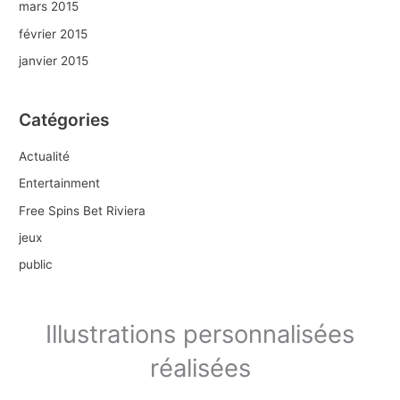
mars 2015
février 2015
janvier 2015
Catégories
Actualité
Entertainment
Free Spins Bet Riviera
jeux
public
Illustrations personnalisées
réalisées