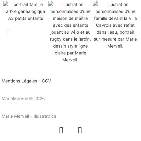
Mentions Légales – CGV
MarieMerveil © 2026
Marie Merveil – Illustratrice
F
I
a
n