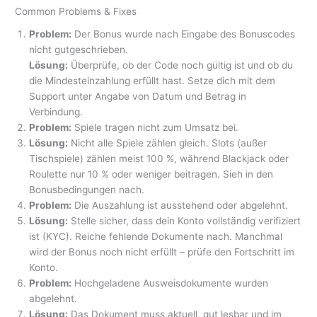
Common Problems & Fixes
Problem:
Der Bonus wurde nach Eingabe des Bonuscodes
nicht gutgeschrieben.
Lösung:
Überprüfe, ob der Code noch gültig ist und ob du
die Mindesteinzahlung erfüllt hast. Setze dich mit dem
Support unter Angabe von Datum und Betrag in
Verbindung.
Problem:
Spiele tragen nicht zum Umsatz bei.
Lösung:
Nicht alle Spiele zählen gleich. Slots (außer
Tischspiele) zählen meist 100 %, während Blackjack oder
Roulette nur 10 % oder weniger beitragen. Sieh in den
Bonusbedingungen nach.
Problem:
Die Auszahlung ist ausstehend oder abgelehnt.
Lösung:
Stelle sicher, dass dein Konto vollständig verifiziert
ist (KYC). Reiche fehlende Dokumente nach. Manchmal
wird der Bonus noch nicht erfüllt – prüfe den Fortschritt im
Konto.
Problem:
Hochgeladene Ausweisdokumente wurden
abgelehnt.
Lösung:
Das Dokument muss aktuell, gut lesbar und im