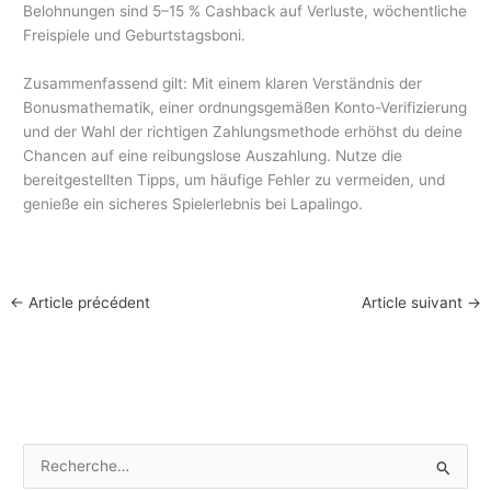
Belohnungen sind 5–15 % Cashback auf Verluste, wöchentliche
Freispiele und Geburtstagsboni.
Zusammenfassend gilt: Mit einem klaren Verständnis der
Bonusmathematik, einer ordnungsgemäßen Konto-Verifizierung
und der Wahl der richtigen Zahlungsmethode erhöhst du deine
Chancen auf eine reibungslose Auszahlung. Nutze die
bereitgestellten Tipps, um häufige Fehler zu vermeiden, und
genieße ein sicheres Spielerlebnis bei Lapalingo.
←
Article précédent
Article suivant
→
R