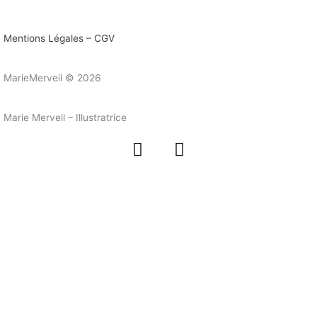
Mentions Légales – CGV
MarieMerveil © 2026
Marie Merveil – Illustratrice
F
I
a
n
c
s
e
t
b
a
o
g
o
r
k
a
-
m
f