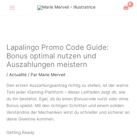
Aller
au
contenu
Lapalingo Promo Code Guide:
Bonus optimal nutzen und
Auszahlungen meistern
/
Actualité
/ Par
Marie Merveil
Den ersten Auszahlungsantrag richtig zu stellen, ist der wahre
Test jeder iGaming-Plattform – dieser Leitfaden zeigt dir, wie
du ihn bestehst. Egal, ob du einen Bonuscode nutzt oder ohne
Bonus spielst: Mit den richtigen Schritten und einem soliden
Verständnis der Mechaniken wirst du schneller und sicherer an
deine Gewinne kommen.
Getting Ready