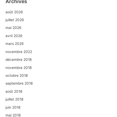
Archives
août 2026
juillet 2026
mai 2026
avril 2026
mars 2026
novembre 2022
décembre 2018
novembre 2018
octobre 2018
septembre 2018
août 2018
juillet 2018
juin 2018
mai 2018