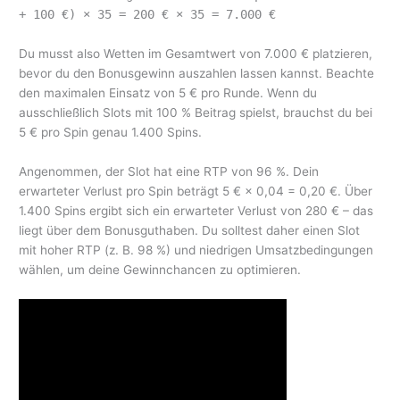
+ 100 €) × 35 = 200 € × 35 = 7.000 €
Du musst also Wetten im Gesamtwert von 7.000 € platzieren,
bevor du den Bonusgewinn auszahlen lassen kannst. Beachte
den maximalen Einsatz von 5 € pro Runde. Wenn du
ausschließlich Slots mit 100 % Beitrag spielst, brauchst du bei
5 € pro Spin genau 1.400 Spins.
Angenommen, der Slot hat eine RTP von 96 %. Dein
erwarteter Verlust pro Spin beträgt 5 € × 0,04 = 0,20 €. Über
1.400 Spins ergibt sich ein erwarteter Verlust von 280 € – das
liegt über dem Bonusguthaben. Du solltest daher einen Slot
mit hoher RTP (z. B. 98 %) und niedrigen Umsatzbedingungen
wählen, um deine Gewinnchancen zu optimieren.