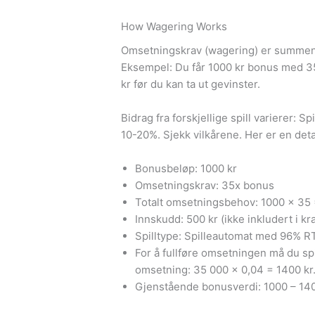
How Wagering Works
Omsetningskrav (wagering) er summen d
Eksempel: Du får 1000 kr bonus med 3
kr før du kan ta ut gevinster.
Bidrag fra forskjellige spill varierer: S
10-20%. Sjekk vilkårene. Her er en deta
Bonusbeløp: 1000 kr
Omsetningskrav: 35x bonus
Totalt omsetningsbehov: 1000 × 35 
Innskudd: 500 kr (ikke inkludert i kr
Spilltype: Spilleautomat med 96% RTP
For å fullføre omsetningen må du sp
omsetning: 35 000 × 0,04 = 1400 kr
Gjenstående bonusverdi: 1000 – 1400