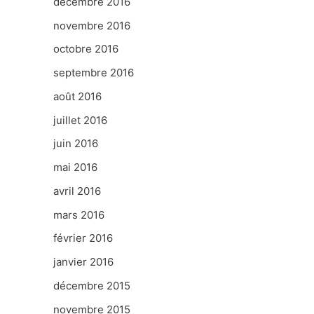
décembre 2016
novembre 2016
octobre 2016
septembre 2016
août 2016
juillet 2016
juin 2016
mai 2016
avril 2016
mars 2016
février 2016
janvier 2016
décembre 2015
novembre 2015