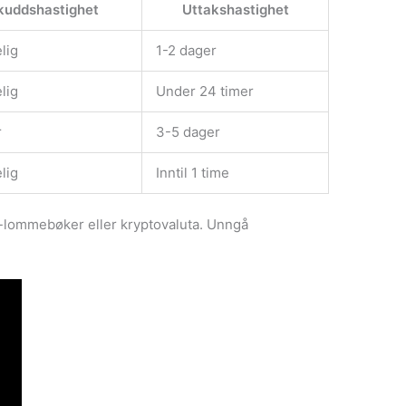
kuddshastighet
Uttakshastighet
lig
1-2 dager
lig
Under 24 timer
r
3-5 dager
lig
Inntil 1 time
 e-lommebøker eller kryptovaluta. Unngå