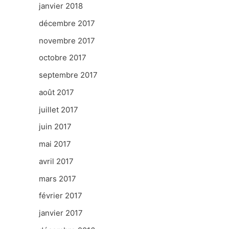
janvier 2018
décembre 2017
novembre 2017
octobre 2017
septembre 2017
août 2017
juillet 2017
juin 2017
mai 2017
avril 2017
mars 2017
février 2017
janvier 2017