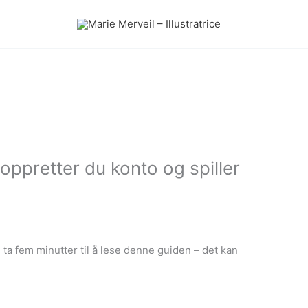
 oppretter du konto og spiller
, ta fem minutter til å lese denne guiden – det kan