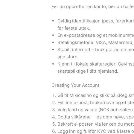
Før du oppretter en konto, bør du ha fø
Gyldig identifikasjon (pass, førerkor
før første uttak.
En e-postadresse og et mobilnummer 
Betalingsmetode: VISA, Mastercard, 
Stabilt internett – bruk gjerne en mo
app store.
Kjenn til lokale skatteregler: Gevin
skattepliktige i ditt hjemland.
Creating Your Account
Gå til Mikicasino og klikk på «Regist
Fyll inn e-post, brukernavn og et ste
Velg land og valuta (NOK anbefales)
Godta vilkårene – les dem nøye, spe
Bekreft e-posten via lenken du mott
Logg inn og fullfør KYC ved å laste o