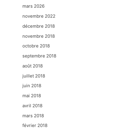
mars 2026
novembre 2022
décembre 2018
novembre 2018
octobre 2018
septembre 2018
août 2018
juillet 2018
juin 2018
mai 2018
avril 2018
mars 2018
février 2018