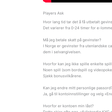
Players Ask
Hvor lang tid tar det å få utbetalt gevin
Det varierer fra 0-24 timer for e-lomm
Må jeg betale skatt på gevinster?
I Norge er gevinster fra utenlandske c
dem i selvangivelsen.
Hvorfor kan jeg ikke spille enkelte spi
Noen spill (som bordspill og videopoker
Sjekk bonusvilkårene.
Kan jeg endre mitt personlige passord
Ja, gå til kontoinnstillinger og velg 
Hvorfor er kontoen min låst?
Dette skjer ofte pga. ufullstendig KYC e