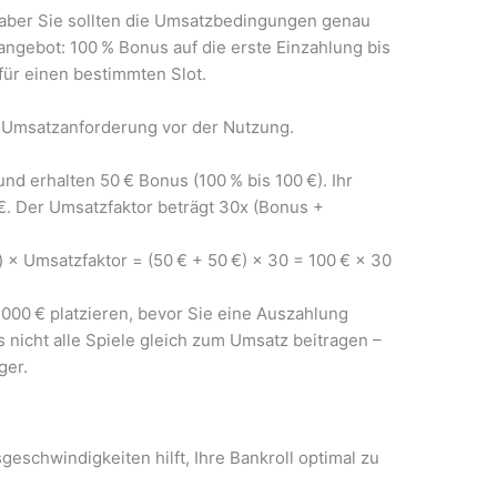
, aber Sie sollten die Umsatzbedingungen genau
ngebot: 100 % Bonus auf die erste Einzahlung bis
 für einen bestimmten Slot.
 Umsatzanforderung vor der Nutzung.
nd erhalten 50 € Bonus (100 % bis 100 €). Ihr
. Der Umsatzfaktor beträgt 30x (Bonus +
 × Umsatzfaktor = (50 € + 50 €) × 30 = 100 € × 30
000 € platzieren, bevor Sie eine Auszahlung
 nicht alle Spiele gleich zum Umsatz beitragen –
ger.
geschwindigkeiten hilft, Ihre Bankroll optimal zu