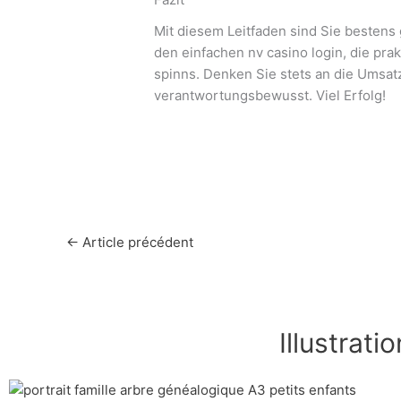
Mit diesem Leitfaden sind Sie bestens 
den einfachen nv casino login, die pra
spinns. Denken Sie stets an die Umsa
verantwortungsbewusst. Viel Erfolg!
←
Article précédent
Illustrati