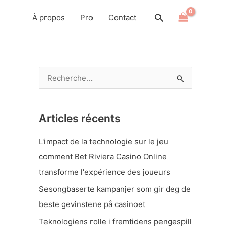
Rechercher
À propos
Pro
Contact
R
e
c
Articles récents
h
L'impact de la technologie sur le jeu
e
comment Bet Riviera Casino Online
r
transforme l'expérience des joueurs
c
h
Sesongbaserte kampanjer som gir deg de
e
beste gevinstene på casinoet
r
Teknologiens rolle i fremtidens pengespill