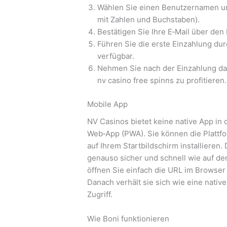
Wählen Sie einen Benutzernamen un
mit Zahlen und Buchstaben).
Bestätigen Sie Ihre E‑Mail über den 
Führen Sie die erste Einzahlung du
verfügbar.
Nehmen Sie nach der Einzahlung d
nv casino free spinns zu profitieren.
Mobile App
NV Casinos bietet keine native App in
Web‑App (PWA). Sie können die Plattf
auf Ihrem Startbildschirm installieren.
genauso sicher und schnell wie auf de
öffnen Sie einfach die URL im Browser 
Danach verhält sie sich wie eine nati
Zugriff.
Wie Boni funktionieren