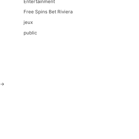
Entertainment
Free Spins Bet Riviera
jeux
public
→