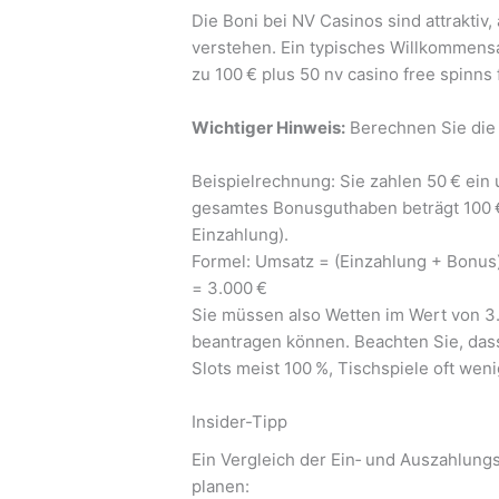
Die Boni bei NV Casinos sind attraktiv
verstehen. Ein typisches Willkommensa
zu 100 € plus 50 nv casino free spinns
Wichtiger Hinweis:
Berechnen Sie die
Beispielrechnung: Sie zahlen 50 € ein u
gesamtes Bonusguthaben beträgt 100 €
Einzahlung).
Formel: Umsatz = (Einzahlung + Bonus)
= 3.000 €
Sie müssen also Wetten im Wert von 3.
beantragen können. Beachten Sie, dass
Slots meist 100 %, Tischspiele oft weni
Insider-Tipp
Ein Vergleich der Ein‑ und Auszahlungs
planen: