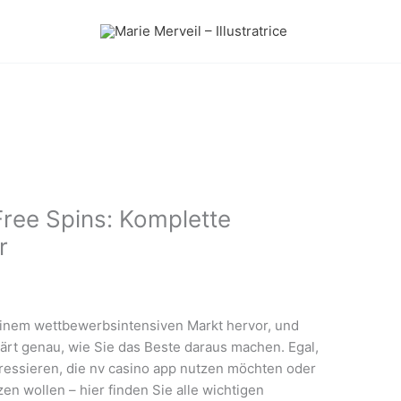
ree Spins: Komplette
r
einem wettbewerbsintensiven Markt hervor, und
klärt genau, wie Sie das Beste daraus machen. Egal,
teressieren, die nv casino app nutzen möchten oder
zen wollen – hier finden Sie alle wichtigen