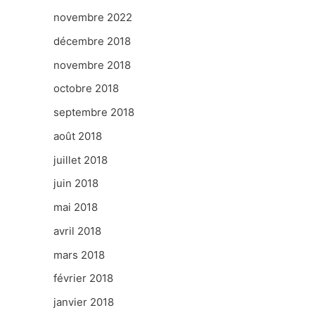
novembre 2022
décembre 2018
novembre 2018
octobre 2018
septembre 2018
août 2018
juillet 2018
juin 2018
mai 2018
avril 2018
mars 2018
février 2018
janvier 2018