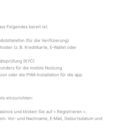
ass Folgendes bereit ist:
obiltelefon (für die Verifizierung)
oden (z. B. Kreditkarte, E‑Wallet oder
tätsprüfung (KYC)
sonders für die mobile Nutzung
ion oder die PWA‑Installation für die app
nto einzurichten:
inos und klicken Sie auf « Registrieren ».
ein: Vor‑ und Nachname, E‑Mail, Geburtsdatum und