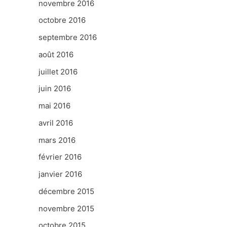
novembre 2016
octobre 2016
septembre 2016
août 2016
juillet 2016
juin 2016
mai 2016
avril 2016
mars 2016
février 2016
janvier 2016
décembre 2015
novembre 2015
octobre 2015