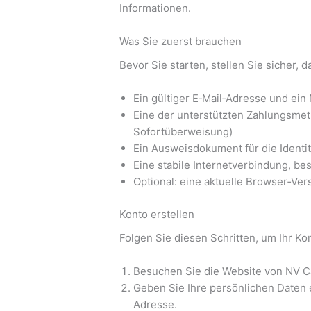
Informationen.
Was Sie zuerst brauchen
Bevor Sie starten, stellen Sie sicher, d
Ein gültiger E‑Mail‑Adresse und ein M
Eine der unterstützten Zahlungsmeth
Sofortüberweisung)
Ein Ausweisdokument für die Identi
Eine stabile Internetverbindung, be
Optional: eine aktuelle Browser‑Vers
Konto erstellen
Folgen Sie diesen Schritten, um Ihr Ko
Besuchen Sie die Website von NV Cas
Geben Sie Ihre persönlichen Daten 
Adresse.