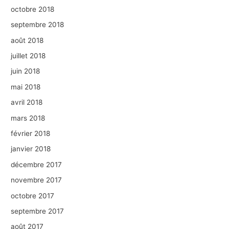
octobre 2018
septembre 2018
août 2018
juillet 2018
juin 2018
mai 2018
avril 2018
mars 2018
février 2018
janvier 2018
décembre 2017
novembre 2017
octobre 2017
septembre 2017
août 2017