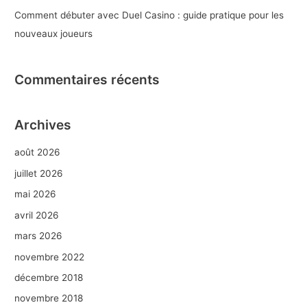
:
Comment débuter avec Duel Casino : guide pratique pour les
nouveaux joueurs
Commentaires récents
Archives
août 2026
juillet 2026
mai 2026
avril 2026
mars 2026
novembre 2022
décembre 2018
novembre 2018