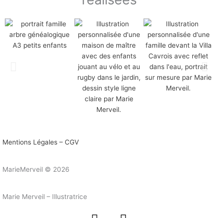
Mentions Légales – CGV
MarieMerveil © 2026
Marie Merveil – Illustratrice
F
I