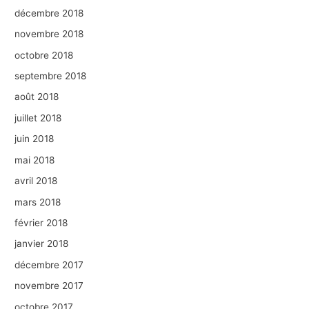
décembre 2018
novembre 2018
octobre 2018
septembre 2018
août 2018
juillet 2018
juin 2018
mai 2018
avril 2018
mars 2018
février 2018
janvier 2018
décembre 2017
novembre 2017
octobre 2017