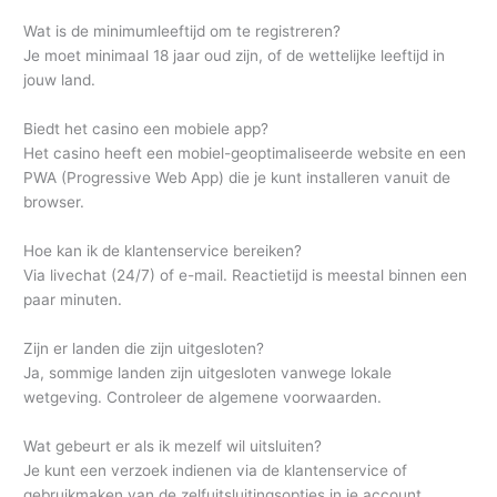
Wat is de minimumleeftijd om te registreren?
Je moet minimaal 18 jaar oud zijn, of de wettelijke leeftijd in
jouw land.
Biedt het casino een mobiele app?
Het casino heeft een mobiel-geoptimaliseerde website en een
PWA (Progressive Web App) die je kunt installeren vanuit de
browser.
Hoe kan ik de klantenservice bereiken?
Via livechat (24/7) of e-mail. Reactietijd is meestal binnen een
paar minuten.
Zijn er landen die zijn uitgesloten?
Ja, sommige landen zijn uitgesloten vanwege lokale
wetgeving. Controleer de algemene voorwaarden.
Wat gebeurt er als ik mezelf wil uitsluiten?
Je kunt een verzoek indienen via de klantenservice of
gebruikmaken van de zelfuitsluitingsopties in je account.