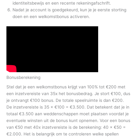
identiteitsbewijs en een recente rekeningafschrift.
Nadat je account is goedgekeurd, kun je je eerste storting
doen en een welkomstbonus activeren.
Bonusberekening
Stel dat je een welkomstbonus krijgt van 100% tot €200 met
een inzetvereiste van 35x het bonusbedrag. Je stort €100, dus
je ontvangt €100 bonus. De totale speelruimte is dan €200.
De inzetvereiste is 35 × €100 = €3.500. Dat betekent dat je in
totaal €3.500 aan weddenschappen moet plaatsen voordat je
eventuele winsten uit de bonus kunt opnemen. Voor een bonus
van €50 met 40x inzetvereiste is de berekening: 40 × €50 =
€2.000. Het is belangrijk om te controleren welke spellen