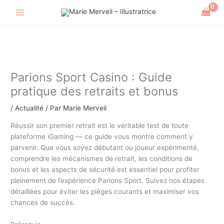
Aller
au
contenu
Parions Sport Casino : Guide
pratique des retraits et bonus
/
Actualité
/ Par
Marie Merveil
Réussir son premier retrait est le véritable test de toute
plateforme iGaming — ce guide vous montre comment y
parvenir. Que vous soyez débutant ou joueur expérimenté,
comprendre les mécanismes de retrait, les conditions de
bonus et les aspects de sécurité est essentiel pour profiter
pleinement de l’expérience Parions Sport. Suivez nos étapes
détaillées pour éviter les pièges courants et maximiser vos
chances de succès.