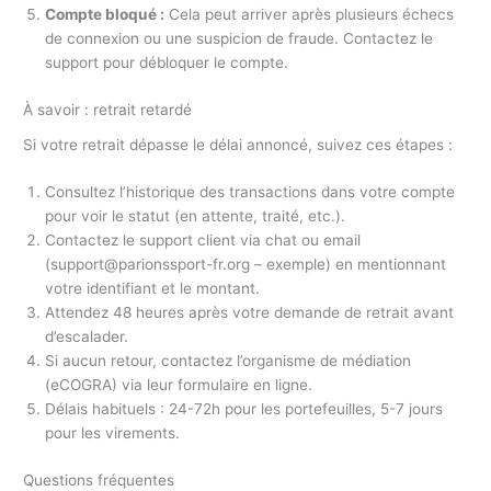
Compte bloqué :
Cela peut arriver après plusieurs échecs
de connexion ou une suspicion de fraude. Contactez le
support pour débloquer le compte.
À savoir : retrait retardé
Si votre retrait dépasse le délai annoncé, suivez ces étapes :
Consultez l’historique des transactions dans votre compte
pour voir le statut (en attente, traité, etc.).
Contactez le support client via chat ou email
(support@parionssport-fr.org – exemple) en mentionnant
votre identifiant et le montant.
Attendez 48 heures après votre demande de retrait avant
d’escalader.
Si aucun retour, contactez l’organisme de médiation
(eCOGRA) via leur formulaire en ligne.
Délais habituels : 24-72h pour les portefeuilles, 5-7 jours
pour les virements.
Questions fréquentes