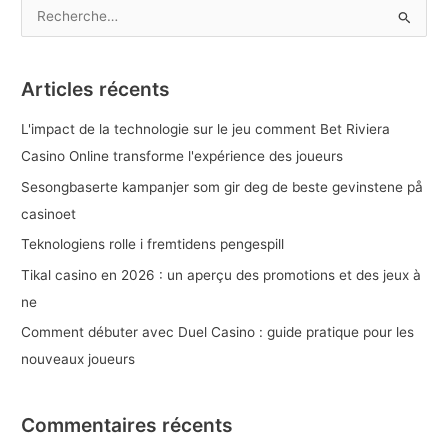
R
e
c
Articles récents
h
e
L'impact de la technologie sur le jeu comment Bet Riviera
r
Casino Online transforme l'expérience des joueurs
c
Sesongbaserte kampanjer som gir deg de beste gevinstene på
h
casinoet
e
Teknologiens rolle i fremtidens pengespill
r
Tikal casino en 2026 : un aperçu des promotions et des jeux à
ne
:
Comment débuter avec Duel Casino : guide pratique pour les
nouveaux joueurs
Commentaires récents