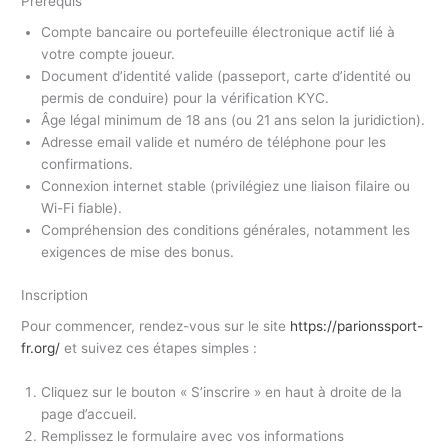
Prérequis
Compte bancaire ou portefeuille électronique actif lié à
votre compte joueur.
Document d’identité valide (passeport, carte d’identité ou
permis de conduire) pour la vérification KYC.
Âge légal minimum de 18 ans (ou 21 ans selon la juridiction).
Adresse email valide et numéro de téléphone pour les
confirmations.
Connexion internet stable (privilégiez une liaison filaire ou
Wi-Fi fiable).
Compréhension des conditions générales, notamment les
exigences de mise des bonus.
Inscription
Pour commencer, rendez-vous sur le site
https://parionssport-
fr.org/
et suivez ces étapes simples :
Cliquez sur le bouton « S’inscrire » en haut à droite de la
page d’accueil.
Remplissez le formulaire avec vos informations