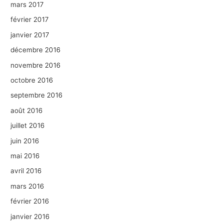
mars 2017
février 2017
janvier 2017
décembre 2016
novembre 2016
octobre 2016
septembre 2016
août 2016
juillet 2016
juin 2016
mai 2016
avril 2016
mars 2016
février 2016
janvier 2016