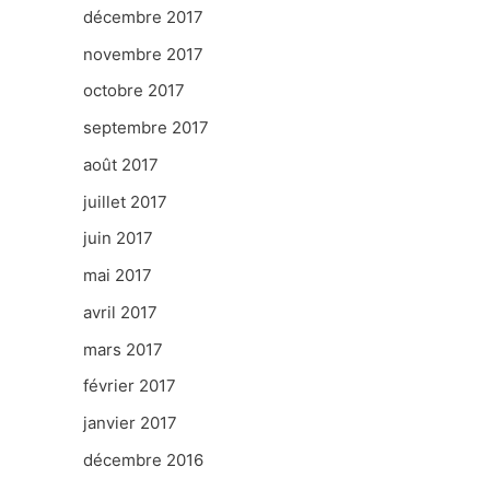
décembre 2017
novembre 2017
octobre 2017
septembre 2017
août 2017
juillet 2017
juin 2017
mai 2017
avril 2017
mars 2017
février 2017
janvier 2017
décembre 2016