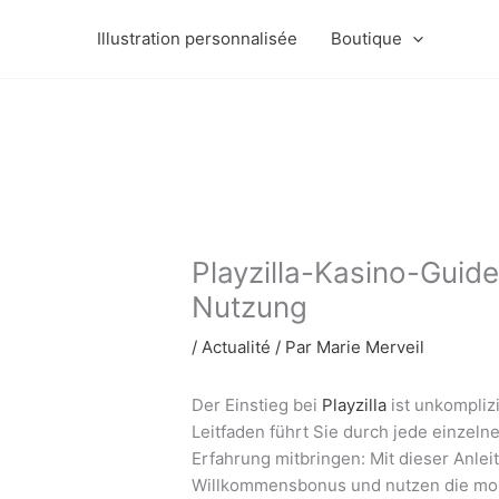
Aller
au
Illustration personnalisée
Boutique
contenu
Playzilla-Kasino-Guid
Nutzung
/
Actualité
/ Par
Marie Merveil
Der Einstieg bei
Playzilla
ist unkomplizi
Leitfaden führt Sie durch jede einzeln
Erfahrung mitbringen: Mit dieser Anlei
Willkommensbonus und nutzen die mobi