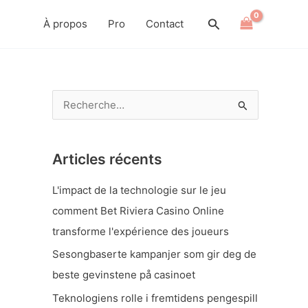
Rechercher
À propos
Pro
Contact
R
e
c
Articles récents
h
L'impact de la technologie sur le jeu
e
comment Bet Riviera Casino Online
r
transforme l'expérience des joueurs
c
h
Sesongbaserte kampanjer som gir deg de
e
beste gevinstene på casinoet
r
Teknologiens rolle i fremtidens pengespill