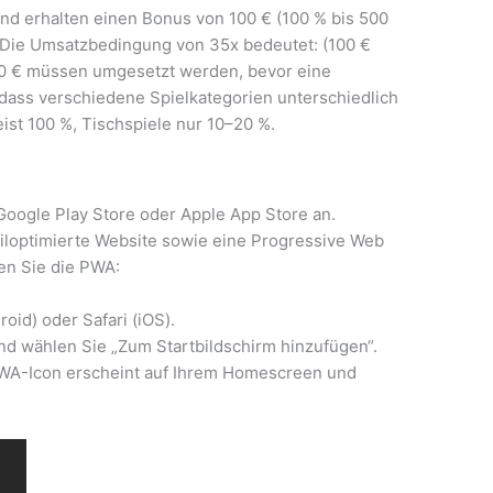
und erhalten einen Bonus von 100 € (100 % bis 500
. Die Umsatzbedingung von 35x bedeutet: (100 €
00 € müssen umgesetzt werden, bevor eine
 dass verschiedene Spielkategorien unterschiedlich
ist 100 %, Tischspiele nur 10–20 %.
 Google Play Store oder Apple App Store an.
biloptimierte Website sowie eine Progressive Web
ren Sie die PWA:
oid) oder Safari (iOS).
nd wählen Sie „Zum Startbildschirm hinzufügen“.
PWA-Icon erscheint auf Ihrem Homescreen und