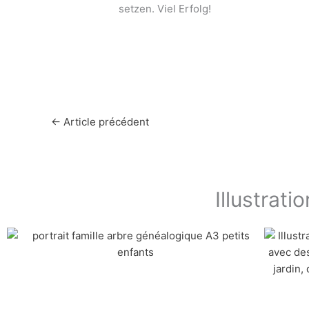
setzen. Viel Erfolg!
←
Article précédent
Illustrati