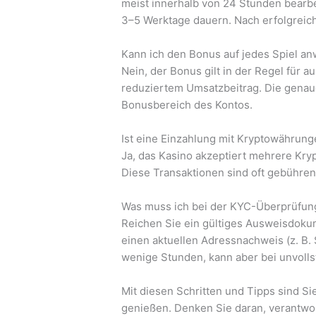
meist innerhalb von 24 Stunden bearb
3–5 Werktage dauern. Nach erfolgreiche
Kann ich den Bonus auf jedes Spiel a
Nein, der Bonus gilt in der Regel für 
reduziertem Umsatzbeitrag. Die genau
Bonusbereich des Kontos.
Ist eine Einzahlung mit Kryptowährun
Ja, das Kasino akzeptiert mehrere Kry
Diese Transaktionen sind oft gebührenf
Was muss ich bei der KYC-Überprüfun
Reichen Sie ein gültiges Ausweisdoku
einen aktuellen Adressnachweis (z. B.
wenige Stunden, kann aber bei unvolls
Mit diesen Schritten und Tipps sind Si
genießen. Denken Sie daran, verantwor