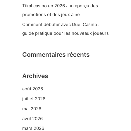
Tikal casino en 2026 : un aperçu des
:
promotions et des jeux à ne
Comment débuter avec Duel Casino :
guide pratique pour les nouveaux joueurs
Commentaires récents
Archives
août 2026
juillet 2026
mai 2026
avril 2026
mars 2026