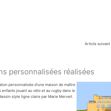
Article suivant
ons personnalisées réalisées