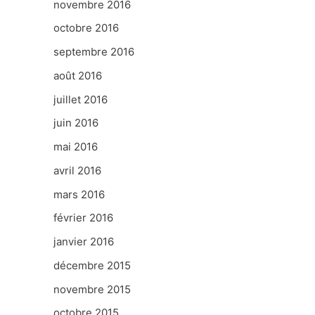
novembre 2016
octobre 2016
septembre 2016
août 2016
juillet 2016
juin 2016
mai 2016
avril 2016
mars 2016
février 2016
janvier 2016
décembre 2015
novembre 2015
octobre 2015