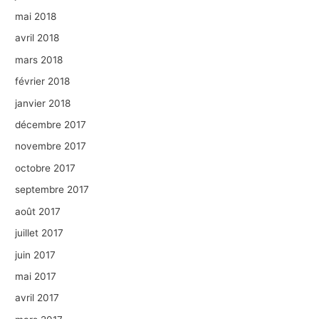
mai 2018
avril 2018
mars 2018
février 2018
janvier 2018
décembre 2017
novembre 2017
octobre 2017
septembre 2017
août 2017
juillet 2017
juin 2017
mai 2017
avril 2017