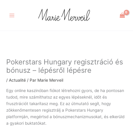
Aller
au
contenu
Pokerstars Hungary regisztráció és
bónusz – lépésről lépésre
/
Actualité
/ Par
Marie Merveil
Egy online kaszinóban fiókot létrehozni gyors, de ha pontosan
tudod, mire számíthatsz az egyes lépéseknél, időt és
frusztrációt takarítasz meg. Ez az útmutató segít, hogy
zökkenőmentesen regisztrálj a Pokerstars Hungary
platformján, megértsd a bónuszmechanizmusokat, és elkerüld
a gyakori buktatókat.