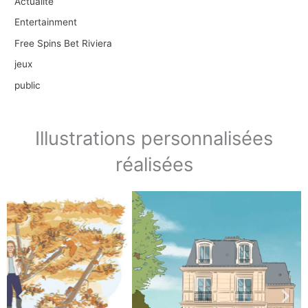
Actualité
Entertainment
Free Spins Bet Riviera
jeux
public
Illustrations personnalisées
réalisées