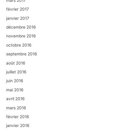
mars 2017
février 2017
janvier 2017
décembre 2016
novembre 2016
octobre 2016
septembre 2016
août 2016
juillet 2016
juin 2016
mai 2016
avril 2016
mars 2016
février 2016
janvier 2016