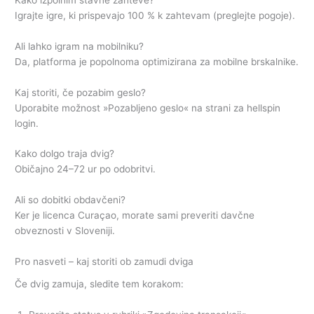
Igrajte igre, ki prispevajo 100 % k zahtevam (preglejte pogoje).
Ali lahko igram na mobilniku?
Da, platforma je popolnoma optimizirana za mobilne brskalnike.
Kaj storiti, če pozabim geslo?
Uporabite možnost »Pozabljeno geslo« na strani za hellspin
login.
Kako dolgo traja dvig?
Običajno 24–72 ur po odobritvi.
Ali so dobitki obdavčeni?
Ker je licenca Curaçao, morate sami preveriti davčne
obveznosti v Sloveniji.
Pro nasveti – kaj storiti ob zamudi dviga
Če dvig zamuja, sledite tem korakom: