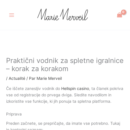
Aller
au
contenu
Praktični vodnik za spletne igralnice
– korak za korakom
/
Actualité
/ Par
Marie Merveil
Če iščete zanesljiv vodnik do
Hellspin casino
, ta članek pokriva
vse od registracije do prvega dviga. Sledite navodilom in
izkoristite vse funkcije, ki jih ponuja ta spletna platforma.
Priprava
Preden začnete, se prepričajte, da imate vse potrebno. Tukaj
je kontrolni seznam: