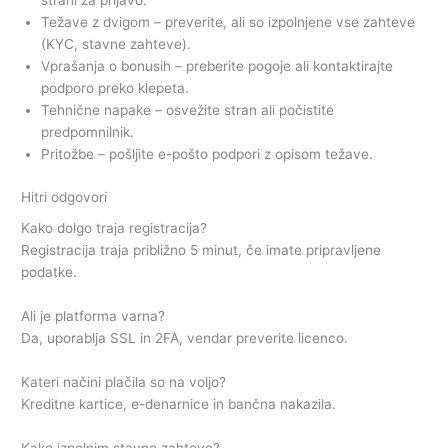
strani za prijavo.
Težave z dvigom – preverite, ali so izpolnjene vse zahteve
(KYC, stavne zahteve).
Vprašanja o bonusih – preberite pogoje ali kontaktirajte
podporo preko klepeta.
Tehnične napake – osvežite stran ali počistite
predpomnilnik.
Pritožbe – pošljite e-pošto podpori z opisom težave.
Hitri odgovori
Kako dolgo traja registracija?
Registracija traja približno 5 minut, če imate pripravljene
podatke.
Ali je platforma varna?
Da, uporablja SSL in 2FA, vendar preverite licenco.
Kateri načini plačila so na voljo?
Kreditne kartice, e-denarnice in bančna nakazila.
Kako izpolnim stavne zahteve?