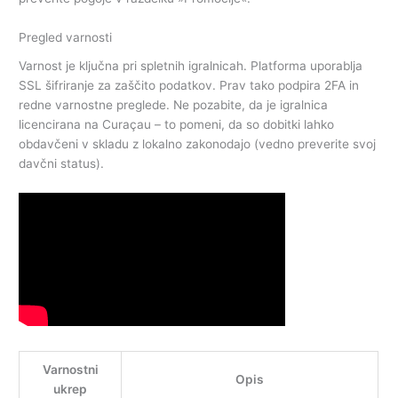
Pregled varnosti
Varnost je ključna pri spletnih igralnicah. Platforma uporablja
SSL šifriranje za zaščito podatkov. Prav tako podpira 2FA in
redne varnostne preglede. Ne pozabite, da je igralnica
licencirana na Curaçau – to pomeni, da so dobitki lahko
obdavčeni v skladu z lokalno zakonodajo (vedno preverite svoj
davčni status).
Varnostni
Opis
ukrep