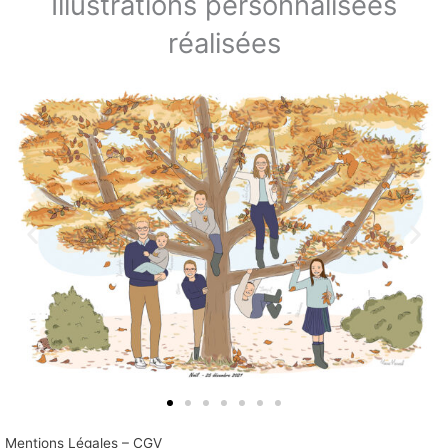
Illustrations personnalisées
réalisées
Mentions Légales – CGV