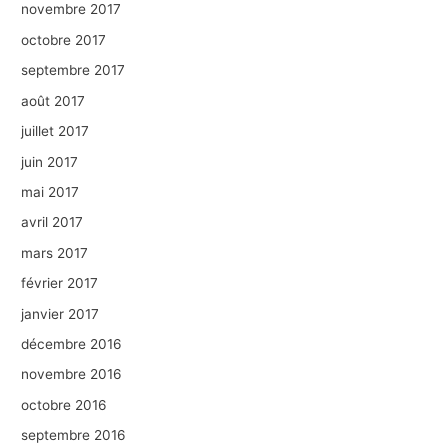
novembre 2017
octobre 2017
septembre 2017
août 2017
juillet 2017
juin 2017
mai 2017
avril 2017
mars 2017
février 2017
janvier 2017
décembre 2016
novembre 2016
octobre 2016
septembre 2016