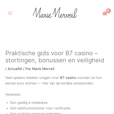
Aller
au
contenu
Praktische gids voor B7 casino –
stortingen, bonussen en veiligheid
/
Actualité
/ Par
Marie Merveil
Veel spelers hebben vragen over
B7 casino
voordat ze hun
eerste euro storten — hier zijn de eerlijke antwoorden.
Vereisten
Een geldig e-mailadres.
Een telefoonnummer voor verificatie.
Een stabiele internetverbinding.