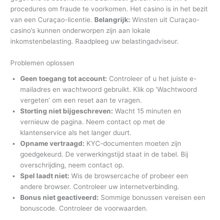
procedures om fraude te voorkomen. Het casino is in het bezit
van een Curaçao-licentie.
Belangrijk:
Winsten uit Curaçao-
casino’s kunnen onderworpen zijn aan lokale
inkomstenbelasting. Raadpleeg uw belastingadviseur.
Problemen oplossen
Geen toegang tot account:
Controleer of u het juiste e-
mailadres en wachtwoord gebruikt. Klik op ‘Wachtwoord
vergeten’ om een reset aan te vragen.
Storting niet bijgeschreven:
Wacht 15 minuten en
vernieuw de pagina. Neem contact op met de
klantenservice als het langer duurt.
Opname vertraagd:
KYC-documenten moeten zijn
goedgekeurd. De verwerkingstijd staat in de tabel. Bij
overschrijding, neem contact op.
Spel laadt niet:
Wis de browsercache of probeer een
andere browser. Controleer uw internetverbinding.
Bonus niet geactiveerd:
Sommige bonussen vereisen een
bonuscode. Controleer de voorwaarden.