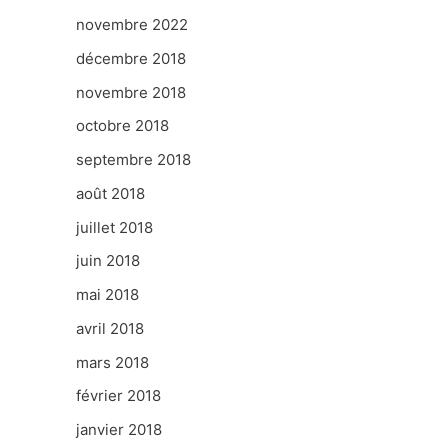
novembre 2022
décembre 2018
novembre 2018
octobre 2018
septembre 2018
août 2018
juillet 2018
juin 2018
mai 2018
avril 2018
mars 2018
février 2018
janvier 2018