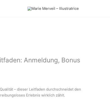
itfaden: Anmeldung, Bonus
 Qualität – dieser Leitfaden durchschneidet den
reibungsloses Erlebnis wirklich zählt.