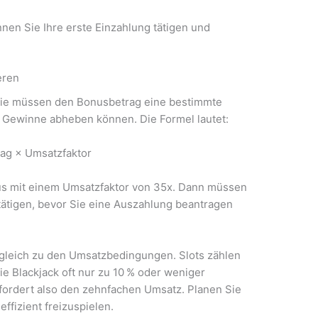
nen Sie Ihre erste Einzahlung tätigen und
eren
. Sie müssen den Bonusbetrag eine bestimmte
 Gewinne abheben können. Die Formel lautet:
ag × Umsatzfaktor
nus mit einem Umsatzfaktor von 35x. Dann müssen
 tätigen, bevor Sie eine Auszahlung beantragen
n gleich zu den Umsatzbedingungen. Slots zählen
e Blackjack oft nur zu 10 % oder weniger
erfordert also den zehnfachen Umsatz. Planen Sie
effizient freizuspielen.