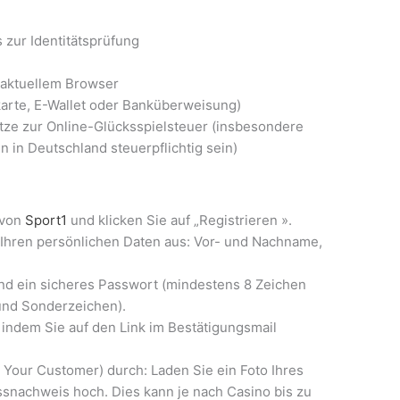
 zur Identitätsprüfung
 aktuellem Browser
karte, E-Wallet oder Banküberweisung)
tze zur Online-Glücksspielsteuer (insbesondere
 in Deutschland steuerpflichtig sein)
 von
Sport1
und klicken Sie auf „Registrieren ».
 Ihren persönlichen Daten aus: Vor- und Nachname,
d ein sicheres Passwort (mindestens 8 Zeichen
und Sonderzeichen).
 indem Sie auf den Link im Bestätigungsmail
Your Customer) durch: Laden Sie ein Foto Ihres
snachweis hoch. Dies kann je nach Casino bis zu