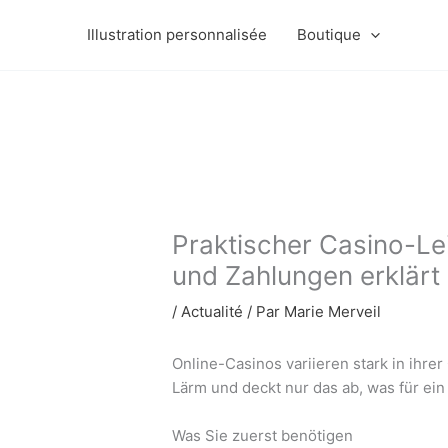
Aller
au
Illustration personnalisée
Boutique
contenu
Praktischer Casino-Le
und Zahlungen erklärt
/
Actualité
/ Par
Marie Merveil
Online-Casinos variieren stark in ihrer
Lärm und deckt nur das ab, was für ein 
Was Sie zuerst benötigen