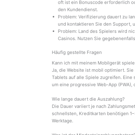
oft ist ein Bonuscode erforderlich 
den Kundendienst.
Problem: Verifizierung dauert zu la
und kontaktieren Sie den Support, 
Problem: Land des Spielers wird nic
Casinos. Nutzen Sie gegebenenfalls
Häufig gestellte Fragen
Kann ich mit meinem Mobilgerät spiel
Ja, die Website ist mobil optimiert. 
Tablets auf alle Spiele zugreifen. Eine 
um eine progressive Web-App (PWA), d
Wie lange dauert die Auszahlung?
Die Dauer variiert je nach Zahlungsme
schnellsten, Kreditkarten benötigen 
Werktage.