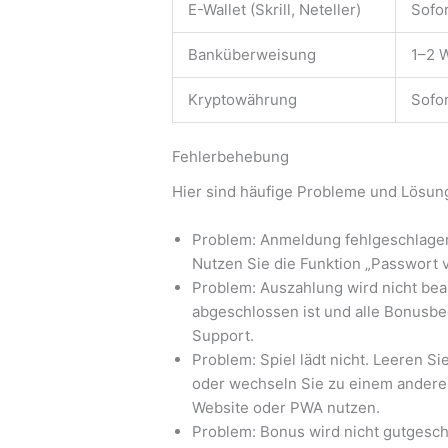
E-Wallet (Skrill, Neteller)
Sofo
Banküberweisung
1–2 
Kryptowährung
Sofor
Fehlerbehebung
Hier sind häufige Probleme und Lösun
Problem: Anmeldung fehlgeschlage
Nutzen Sie die Funktion „Passwort v
Problem: Auszahlung wird nicht bear
abgeschlossen ist und alle Bonusbed
Support.
Problem: Spiel lädt nicht. Leeren Si
oder wechseln Sie zu einem anderen
Website oder PWA nutzen.
Problem: Bonus wird nicht gutgesc