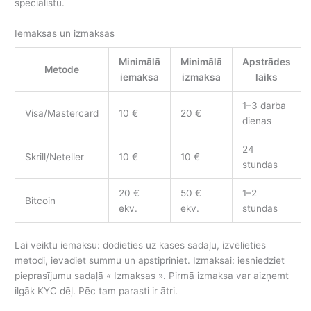
speciālistu.
Iemaksas un izmaksas
Minimālā
Minimālā
Apstrādes
Metode
iemaksa
izmaksa
laiks
1–3 darba
Visa/Mastercard
10 €
20 €
dienas
24
Skrill/Neteller
10 €
10 €
stundas
20 €
50 €
1–2
Bitcoin
ekv.
ekv.
stundas
Lai veiktu iemaksu: dodieties uz kases sadaļu, izvēlieties
metodi, ievadiet summu un apstipriniet. Izmaksai: iesniedziet
pieprasījumu sadaļā « Izmaksas ». Pirmā izmaksa var aizņemt
ilgāk KYC dēļ. Pēc tam parasti ir ātri.