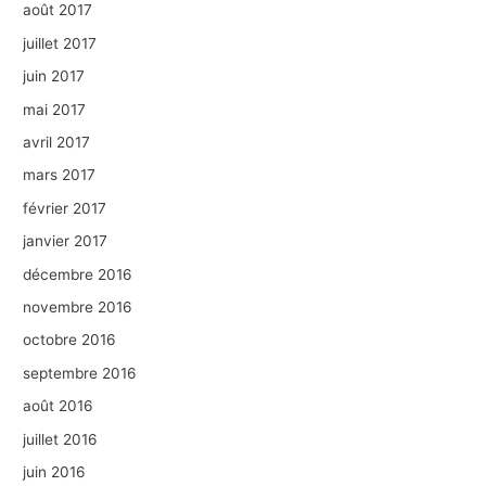
août 2017
juillet 2017
juin 2017
mai 2017
avril 2017
mars 2017
février 2017
janvier 2017
décembre 2016
novembre 2016
octobre 2016
septembre 2016
août 2016
juillet 2016
juin 2016