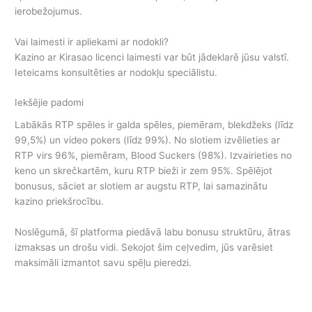
ierobežojumus.
Vai laimesti ir apliekami ar nodokli?
Kazino ar Kirasao licenci laimesti var būt jādeklarē jūsu valstī.
Ieteicams konsultēties ar nodokļu speciālistu.
Iekšējie padomi
Labākās RTP spēles ir galda spēles, piemēram, blekdžeks (līdz
99,5%) un video pokers (līdz 99%). No slotiem izvēlieties ar
RTP virs 96%, piemēram, Blood Suckers (98%). Izvairieties no
keno un skrečkartēm, kuru RTP bieži ir zem 95%. Spēlējot
bonusus, sāciet ar slotiem ar augstu RTP, lai samazinātu
kazino priekšrocību.
Noslēgumā, šī platforma piedāvā labu bonusu struktūru, ātras
izmaksas un drošu vidi. Sekojot šim ceļvedim, jūs varēsiet
maksimāli izmantot savu spēļu pieredzi.