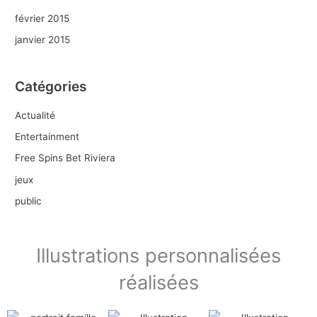
février 2015
janvier 2015
Catégories
Actualité
Entertainment
Free Spins Bet Riviera
jeux
public
Illustrations personnalisées
réalisées