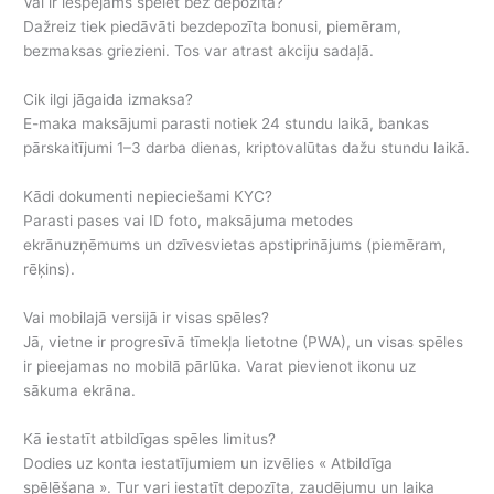
Vai ir iespējams spēlēt bez depozīta?
Dažreiz tiek piedāvāti bezdepozīta bonusi, piemēram,
bezmaksas griezieni. Tos var atrast akciju sadaļā.
Cik ilgi jāgaida izmaksa?
E-maka maksājumi parasti notiek 24 stundu laikā, bankas
pārskaitījumi 1–3 darba dienas, kriptovalūtas dažu stundu laikā.
Kādi dokumenti nepieciešami KYC?
Parasti pases vai ID foto, maksājuma metodes
ekrānuzņēmums un dzīvesvietas apstiprinājums (piemēram,
rēķins).
Vai mobilajā versijā ir visas spēles?
Jā, vietne ir progresīvā tīmekļa lietotne (PWA), un visas spēles
ir pieejamas no mobilā pārlūka. Varat pievienot ikonu uz
sākuma ekrāna.
Kā iestatīt atbildīgas spēles limitus?
Dodies uz konta iestatījumiem un izvēlies « Atbildīga
spēlēšana ». Tur vari iestatīt depozīta, zaudējumu un laika