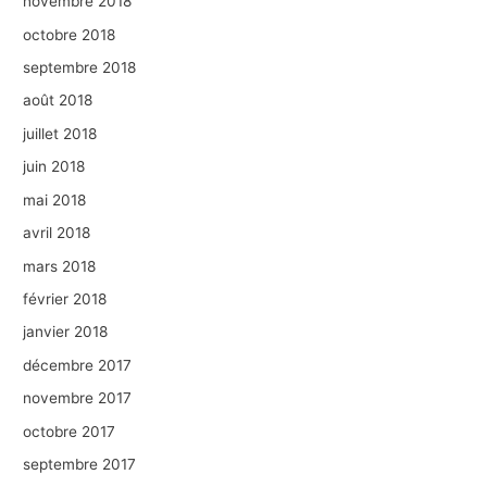
novembre 2018
octobre 2018
septembre 2018
août 2018
juillet 2018
juin 2018
mai 2018
avril 2018
mars 2018
février 2018
janvier 2018
décembre 2017
novembre 2017
octobre 2017
septembre 2017