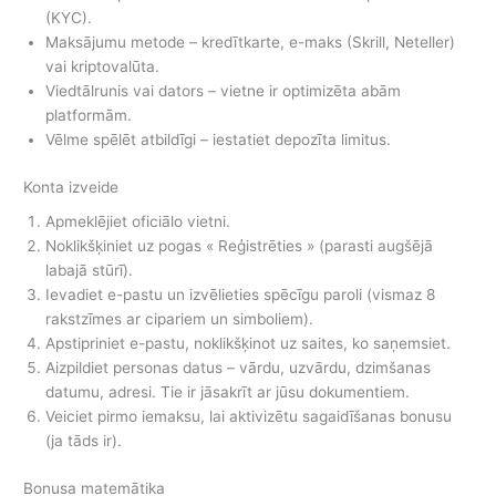
(KYC).
Maksājumu metode – kredītkarte, e-maks (Skrill, Neteller)
vai kriptovalūta.
Viedtālrunis vai dators – vietne ir optimizēta abām
platformām.
Vēlme spēlēt atbildīgi – iestatiet depozīta limitus.
Konta izveide
Apmeklējiet oficiālo vietni.
Noklikšķiniet uz pogas « Reģistrēties » (parasti augšējā
labajā stūrī).
Ievadiet e-pastu un izvēlieties spēcīgu paroli (vismaz 8
rakstzīmes ar cipariem un simboliem).
Apstipriniet e-pastu, noklikšķinot uz saites, ko saņemsiet.
Aizpildiet personas datus – vārdu, uzvārdu, dzimšanas
datumu, adresi. Tie ir jāsakrīt ar jūsu dokumentiem.
Veiciet pirmo iemaksu, lai aktivizētu sagaidīšanas bonusu
(ja tāds ir).
Bonusa matemātika