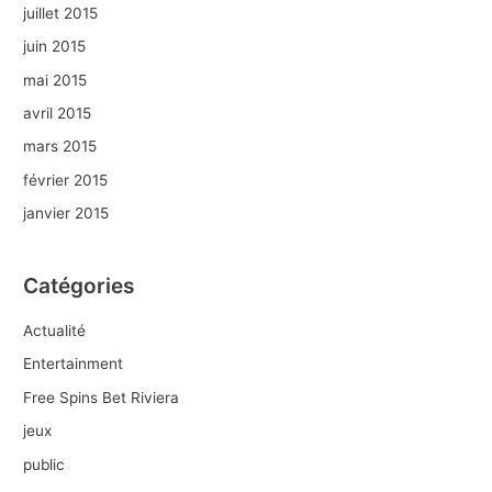
juillet 2015
juin 2015
mai 2015
avril 2015
mars 2015
février 2015
janvier 2015
Catégories
Actualité
Entertainment
Free Spins Bet Riviera
jeux
public