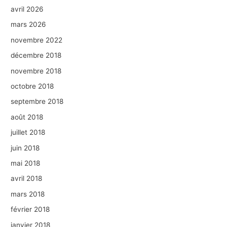
avril 2026
mars 2026
novembre 2022
décembre 2018
novembre 2018
octobre 2018
septembre 2018
août 2018
juillet 2018
juin 2018
mai 2018
avril 2018
mars 2018
février 2018
janvier 2018