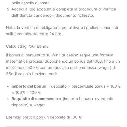
nella casella di posta.
Accedi al tuo account e completa la procedura di verifica
dell’identità caricando il documento richiesto.
Nota: la verifica è obbligatoria per attivare i prelievi e viene di
solito completata entro 24 ore.
Calculating Your Bonus
Il bonus di benvenuto su Winnita casino segue una formula
matematica precisa. Supponendo un bonus del 100% fino a un
massimo di 500 € con un requisito di scommessa (wager) di
35x, il calcolo funziona così:
Importo del bonus
= deposito × percentuale bonus = 100 €
× 100% = 100 €
Requisito di scommessa
= (importo bonus + eventuale
deposito) × wager
Esempio pratico con un deposito di 100 €: