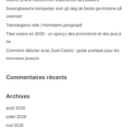
c
Sesongbaserte kampanjer som gir deg de beste gevinstene på
h
casinoet
e
Teknologiens rolle i fremtidens pengespill
r
Tikal casino en 2026 : un aperçu des promotions et des jeux à
ne
:
Comment débuter avec Duel Casino : guide pratique pour les
nouveaux joueurs
Commentaires récents
Archives
août 2026
juillet 2026
mai 2026