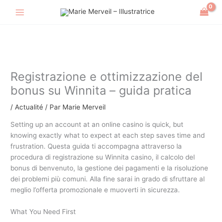
Aller
au
contenu
Registrazione e ottimizzazione del
bonus su Winnita – guida pratica
/
Actualité
/ Par
Marie Merveil
Setting up an account at an online casino is quick, but
knowing exactly what to expect at each step saves time and
frustration. Questa guida ti accompagna attraverso la
procedura di registrazione su Winnita casino, il calcolo del
bonus di benvenuto, la gestione dei pagamenti e la risoluzione
dei problemi più comuni. Alla fine sarai in grado di sfruttare al
meglio l’offerta promozionale e muoverti in sicurezza.
What You Need First