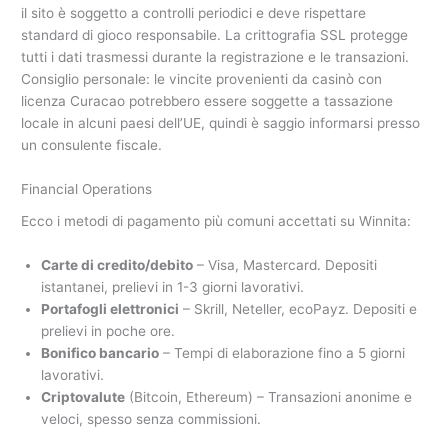
il sito è soggetto a controlli periodici e deve rispettare
standard di gioco responsabile. La crittografia SSL protegge
tutti i dati trasmessi durante la registrazione e le transazioni.
Consiglio personale: le vincite provenienti da casinò con
licenza Curacao potrebbero essere soggette a tassazione
locale in alcuni paesi dell’UE, quindi è saggio informarsi presso
un consulente fiscale.
Financial Operations
Ecco i metodi di pagamento più comuni accettati su Winnita:
Carte di credito/debito
– Visa, Mastercard. Depositi
istantanei, prelievi in 1-3 giorni lavorativi.
Portafogli elettronici
– Skrill, Neteller, ecoPayz. Depositi e
prelievi in poche ore.
Bonifico bancario
– Tempi di elaborazione fino a 5 giorni
lavorativi.
Criptovalute
(Bitcoin, Ethereum) – Transazioni anonime e
veloci, spesso senza commissioni.