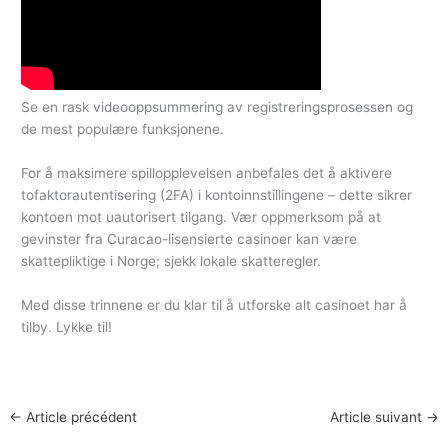
Se en rask videooppsummering av registreringsprosessen og
de mest populære funksjonene.
For å maksimere spillopplevelsen anbefales det å aktivere
tofaktorautentisering (2FA) i kontoinnstillingene – dette sikrer
kontoen mot uautorisert tilgang. Vær oppmerksom på at
gevinster fra Curacao-lisensierte casinoer kan være
skattepliktige i Norge; sjekk lokale skatteregler.
Med disse trinnene er du klar til å utforske alt casinoet har å
tilby. Lykke til!
←
Article précédent
Article suivant
→