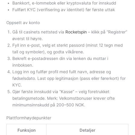
Bankkort, e-lommebok eller kryptovaluta for innskudd
Fullført KYC (verifisering av identitet) før første uttak
Oppsett av konto
Gå til casinets nettsted via
Rocketspin
– klikk på “Registrer”
øverst til høyre.
Fyll inn e-post, velg et sterkt passord (minst 12 tegn med
tall og symboler), og godta vilkårene.
Bekreft e-postadressen din via lenken du mottar i
innboksen.
Logg inn og fullfør profil med fullt navn, adresse og
fødselsdato. Last opp legitimasjon (pass eller førerkort) for
KYC.
Gjør første innskudd via “Kasse” – velg foretrukket
betalingsmetode. Merk: Velkomstbonuser krever ofte
minimumsinnskudd på 200–500 NOK.
Plattformhøydepunkter
Funksjon
Detaljer