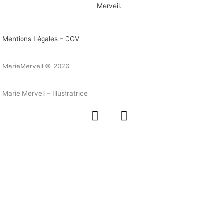
Mentions Légales – CGV
MarieMerveil © 2026
Marie Merveil – Illustratrice
F
I
a
n
c
s
e
t
b
a
o
g
o
r
k
a
-
m