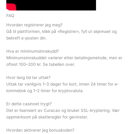
FAQ
Hvordan registrerer jeg meg?
Gå til plattformen, klikk på «Registrer», fyll ut skjemaet og
bekreft e-posten din.
Hva er minimumsinnskudd?
Minimumsinnskuddet varierer etter betalingsmetode, men er
oftest 100–200 kr. Se tabellen over.
Hvor lang tid tar uttak?
Uttak tar vanligvis 1–3 dager for kort, innen 24 timer for e-
lommebok og 1–2 timer for kryptovaluta.
Er dette casinoet trygt?
Det er lisensiert av Curacao og bruker SSL-kryptering. Vær
oppmerksom på skatteregler for gevinster.
Hvordan aktiverer jeg bonuskoden?