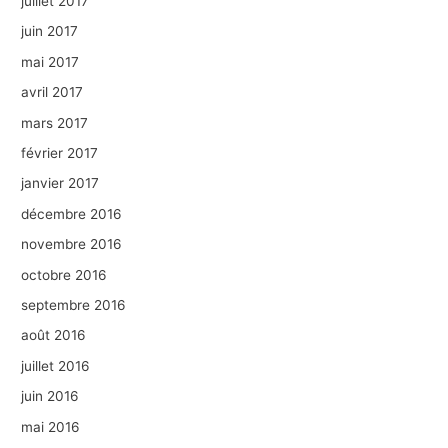
juillet 2017
juin 2017
mai 2017
avril 2017
mars 2017
février 2017
janvier 2017
décembre 2016
novembre 2016
octobre 2016
septembre 2016
août 2016
juillet 2016
juin 2016
mai 2016