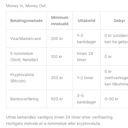
Money In, Money Out
Minimum
Betalingsmetode
Uttakstid
Gebyr
innskudd
1–3
0 kr (utsiden
Visa/Mastercard
200 kr
bankdager
kan ha gebyr
E-lommebok
Innen 24
100 kr
0 kr
(Skrill, Neteller)
timer
0 kr
Kryptovaluta
200 kr
1–2 timer
(nettverksg
(Bitcoin)
kan tilkomm
3–5
Bankoverføring
500 kr
0–50 kr
bankdager
Uttak behandles vanligvis innen 24 timer etter verifisering.
Hurtigste metode er e-lommebok eller kryptovaluta.