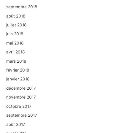
septembre 2018
août 2018
juillet 2018
juin 2018
mai 2018
avril 2018
mars 2018
février 2018
janvier 2018
décembre 2017
novembre 2017
octobre 2017
septembre 2017
août 2017