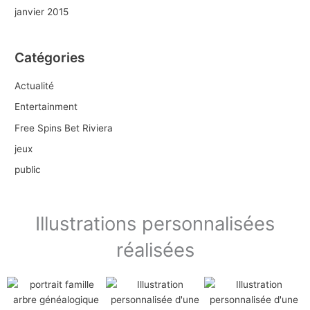
janvier 2015
Catégories
Actualité
Entertainment
Free Spins Bet Riviera
jeux
public
Illustrations personnalisées
réalisées