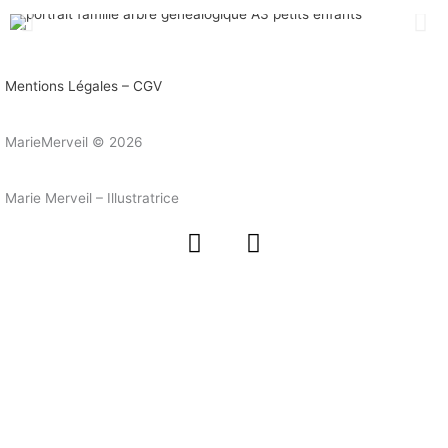
Mentions Légales – CGV
MarieMerveil © 2026
Marie Merveil – Illustratrice
F
I
a
n
c
s
e
t
b
a
o
g
o
r
k
a
-
m