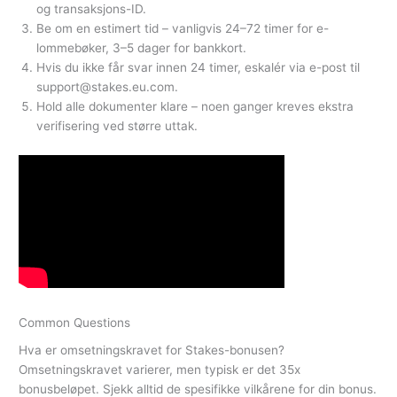
og transaksjons-ID.
Be om en estimert tid – vanligvis 24–72 timer for e-
lommebøker, 3–5 dager for bankkort.
Hvis du ikke får svar innen 24 timer, eskalér via e-post til
support@stakes.eu.com.
Hold alle dokumenter klare – noen ganger kreves ekstra
verifisering ved større uttak.
Common Questions
Hva er omsetningskravet for Stakes-bonusen?
Omsetningskravet varierer, men typisk er det 35x
bonusbeløpet. Sjekk alltid de spesifikke vilkårene for din bonus.