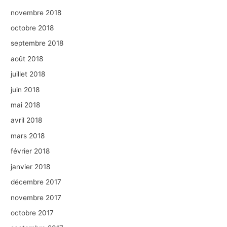
novembre 2018
octobre 2018
septembre 2018
août 2018
juillet 2018
juin 2018
mai 2018
avril 2018
mars 2018
février 2018
janvier 2018
décembre 2017
novembre 2017
octobre 2017