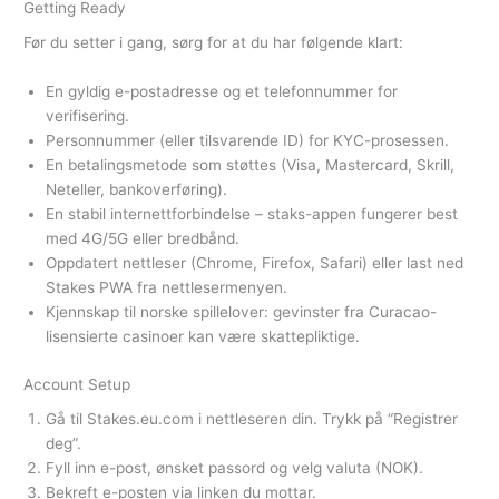
Getting Ready
Før du setter i gang, sørg for at du har følgende klart:
En gyldig e-postadresse og et telefonnummer for
verifisering.
Personnummer (eller tilsvarende ID) for KYC-prosessen.
En betalingsmetode som støttes (Visa, Mastercard, Skrill,
Neteller, bankoverføring).
En stabil internettforbindelse – staks-appen fungerer best
med 4G/5G eller bredbånd.
Oppdatert nettleser (Chrome, Firefox, Safari) eller last ned
Stakes PWA fra nettlesermenyen.
Kjennskap til norske spillelover: gevinster fra Curacao-
lisensierte casinoer kan være skattepliktige.
Account Setup
Gå til Stakes.eu.com i nettleseren din. Trykk på “Registrer
deg”.
Fyll inn e-post, ønsket passord og velg valuta (NOK).
Bekreft e-posten via linken du mottar.