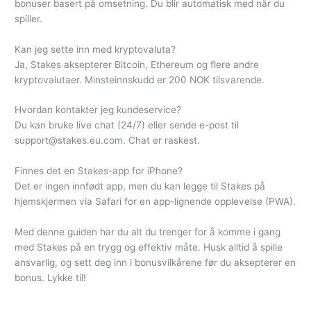
bonuser basert på omsetning. Du blir automatisk med når du
spiller.
Kan jeg sette inn med kryptovaluta?
Ja, Stakes aksepterer Bitcoin, Ethereum og flere andre
kryptovalutaer. Minsteinnskudd er 200 NOK tilsvarende.
Hvordan kontakter jeg kundeservice?
Du kan bruke live chat (24/7) eller sende e-post til
support@stakes.eu.com. Chat er raskest.
Finnes det en Stakes-app for iPhone?
Det er ingen innfødt app, men du kan legge til Stakes på
hjemskjermen via Safari for en app-lignende opplevelse (PWA).
Med denne guiden har du alt du trenger for å komme i gang
med Stakes på en trygg og effektiv måte. Husk alltid å spille
ansvarlig, og sett deg inn i bonusvilkårene før du aksepterer en
bonus. Lykke til!