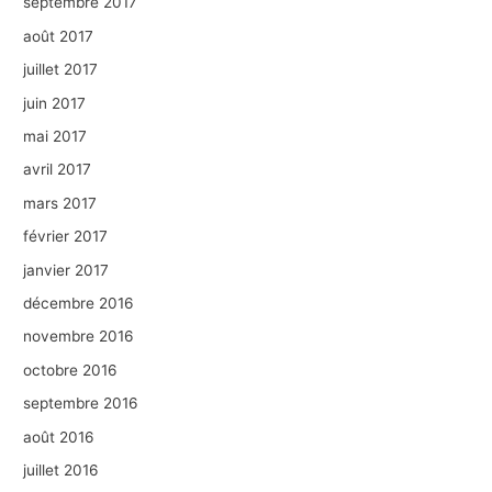
septembre 2017
août 2017
juillet 2017
juin 2017
mai 2017
avril 2017
mars 2017
février 2017
janvier 2017
décembre 2016
novembre 2016
octobre 2016
septembre 2016
août 2016
juillet 2016