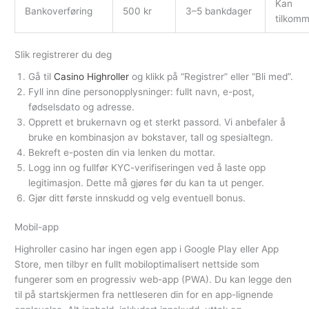
Kan
Bankoverføring
500 kr
3–5 bankdager
tilkom
Slik registrerer du deg
Gå til
Casino Highroller
og klikk på “Registrer” eller “Bli med”.
Fyll inn dine personopplysninger: fullt navn, e-post,
fødselsdato og adresse.
Opprett et brukernavn og et sterkt passord. Vi anbefaler å
bruke en kombinasjon av bokstaver, tall og spesialtegn.
Bekreft e-posten din via lenken du mottar.
Logg inn og fullfør KYC-verifiseringen ved å laste opp
legitimasjon. Dette må gjøres før du kan ta ut penger.
Gjør ditt første innskudd og velg eventuell bonus.
Mobil-app
Highroller casino har ingen egen app i Google Play eller App
Store, men tilbyr en fullt mobiloptimalisert nettside som
fungerer som en progressiv web-app (PWA). Du kan legge den
til på startskjermen fra nettleseren din for en app-lignende