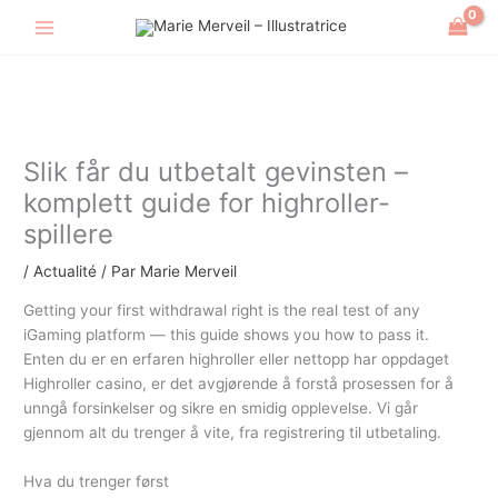
Aller
au
contenu
Slik får du utbetalt gevinsten –
komplett guide for highroller-
spillere
/
Actualité
/ Par
Marie Merveil
Getting your first withdrawal right is the real test of any
iGaming platform — this guide shows you how to pass it.
Enten du er en erfaren highroller eller nettopp har oppdaget
Highroller casino, er det avgjørende å forstå prosessen for å
unngå forsinkelser og sikre en smidig opplevelse. Vi går
gjennom alt du trenger å vite, fra registrering til utbetaling.
Hva du trenger først