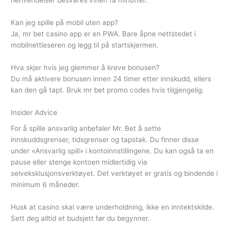
henvendelser besvares innen få minutter.
Kan jeg spille på mobil uten app?
Ja, mr bet casino app er en PWA. Bare åpne nettstedet i
mobilnettleseren og legg til på startskjermen.
Hva skjer hvis jeg glemmer å kreve bonusen?
Du må aktivere bonusen innen 24 timer etter innskudd, ellers
kan den gå tapt. Bruk mr bet promo codes hvis tilgjengelig.
Insider Advice
For å spille ansvarlig anbefaler Mr. Bet å sette
innskuddsgrenser, tidsgrenser og tapstak. Du finner disse
under «Ansvarlig spill» i kontoinnstillingene. Du kan også ta en
pause eller stenge kontoen midlertidig via
selveksklusjonsverktøyet. Det verktøyet er gratis og bindende i
minimum 6 måneder.
Husk at casino skal være underholdning, ikke en inntektskilde.
Sett deg alltid et budsjett før du begynner.