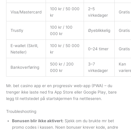
100 kr / 50 000
2–5
Visa/Mastercard
Gratis
kr
virkedager
100 kr / 100
Trustly
Øyeblikkelig
Gratis
000 kr
E-wallet (Skrill,
100 kr / 50 000
0–24 timer
Gratis
Neteller)
kr
500 kr / 200
3–7
Kan
Bankoverføring
000 kr
virkedager
varier
Mr. bet casino app er en progressiv web-app (PWA) – du
trenger ikke laste ned fra App Store eller Google Play, bare
legg til nettstedet på startskjermen fra nettleseren.
Troubleshooting
Bonusen blir ikke aktivert:
Sjekk om du brukte mr bet
promo codes i kassen. Noen bonuser krever kode, andre