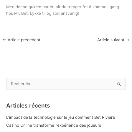
Med denne guiden har du alt du trenger for å komme i gang
hos Mr. Bet. Lykke til og spill ansvarlig!
←
Article précédent
Article suivant
→
R
e
c
Articles récents
h
e
L'impact de la technologie sur le jeu comment Bet Riviera
r
Casino Online transforme l'expérience des joueurs