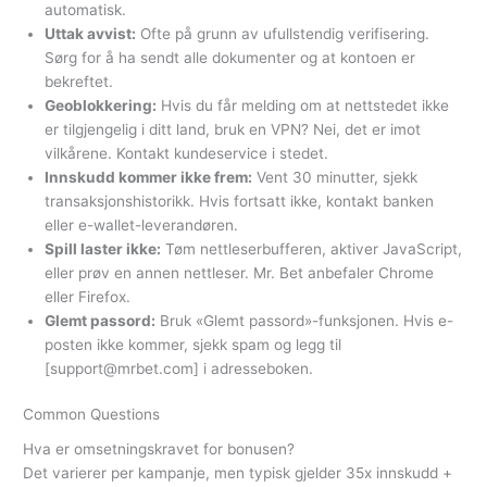
automatisk.
Uttak avvist:
Ofte på grunn av ufullstendig verifisering.
Sørg for å ha sendt alle dokumenter og at kontoen er
bekreftet.
Geoblokkering:
Hvis du får melding om at nettstedet ikke
er tilgjengelig i ditt land, bruk en VPN? Nei, det er imot
vilkårene. Kontakt kundeservice i stedet.
Innskudd kommer ikke frem:
Vent 30 minutter, sjekk
transaksjonshistorikk. Hvis fortsatt ikke, kontakt banken
eller e-wallet-leverandøren.
Spill laster ikke:
Tøm nettleserbufferen, aktiver JavaScript,
eller prøv en annen nettleser. Mr. Bet anbefaler Chrome
eller Firefox.
Glemt passord:
Bruk «Glemt passord»-funksjonen. Hvis e-
posten ikke kommer, sjekk spam og legg til
[support@mrbet.com] i adresseboken.
Common Questions
Hva er omsetningskravet for bonusen?
Det varierer per kampanje, men typisk gjelder 35x innskudd +