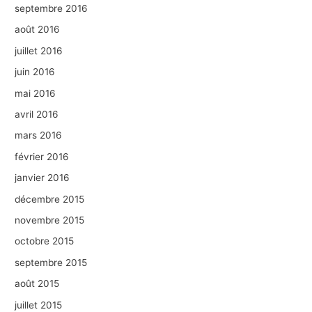
septembre 2016
août 2016
juillet 2016
juin 2016
mai 2016
avril 2016
mars 2016
février 2016
janvier 2016
décembre 2015
novembre 2015
octobre 2015
septembre 2015
août 2015
juillet 2015