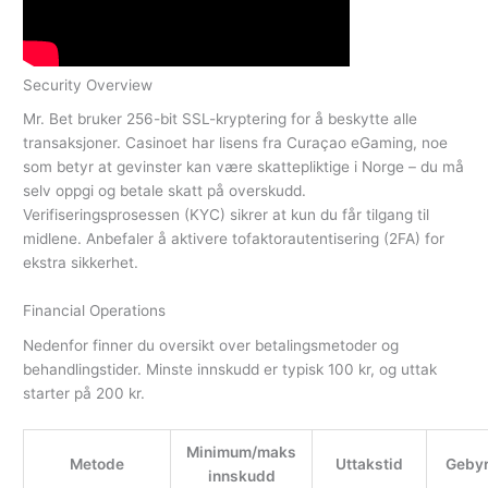
Security Overview
Mr. Bet bruker 256-bit SSL-kryptering for å beskytte alle
transaksjoner. Casinoet har lisens fra Curaçao eGaming, noe
som betyr at gevinster kan være skattepliktige i Norge – du må
selv oppgi og betale skatt på overskudd.
Verifiseringsprosessen (KYC) sikrer at kun du får tilgang til
midlene. Anbefaler å aktivere tofaktorautentisering (2FA) for
ekstra sikkerhet.
Financial Operations
Nedenfor finner du oversikt over betalingsmetoder og
behandlingstider. Minste innskudd er typisk 100 kr, og uttak
starter på 200 kr.
Minimum/maks
Metode
Uttakstid
Geby
innskudd