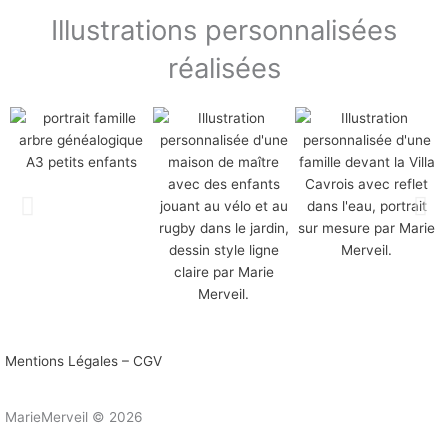
Illustrations personnalisées
réalisées
Mentions Légales – CGV
MarieMerveil © 2026