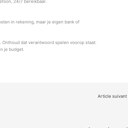
elefoon, 24/7 bereikbaar.
ten in rekening, maar je eigen bank of
g. Onthoud dat verantwoord spelen voorop staat:
en je budget.
Article suivant