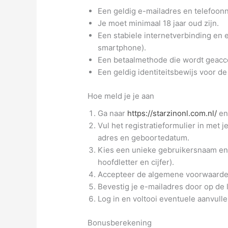
Een geldig e-mailadres en telefoonn
Je moet minimaal 18 jaar oud zijn.
Een stabiele internetverbinding en 
smartphone).
Een betaalmethode die wordt geaccep
Een geldig identiteitsbewijs voor 
Hoe meld je je aan
Ga naar
https://starzinonl.com.nl/
en 
Vul het registratieformulier in met 
adres en geboortedatum.
Kies een unieke gebruikersnaam en 
hoofdletter en cijfer).
Accepteer de algemene voorwaarden
Bevestig je e-mailadres door op de l
Log in en voltooi eventuele aanvulle
Bonusberekening