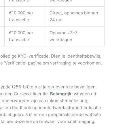
€10.000 per
Direct, opnames binnen
transactie
24 uur
€10.000 per
Opnames 3-7
transactie
werkdagen
lledige KYC-verificatie. Dien je identiteitsbewijs,
de ‘Verificatie’-pagina om vertraging te voorkomen.
ptie (256-bit) om al je gegevens te beveiligen.
van een Curaçao-licentie.
Belangrijk:
winsten uit
d onderworpen zijn aan inkomstenbelasting;
asino biedt ook optionele tweefactorauthenticatie
mobiel gebruik is er een geoptimaliseerde website
talleer deze via de browser voor snel toegang.