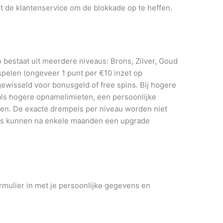
et de klantenservice om de blokkade op te heffen.
o bestaat uit meerdere niveaus: Brons, Zilver, Goud
 spelen (ongeveer 1 punt per €10 inzet op
wisseld voor bonusgeld of free spins. Bij hogere
als hogere opnamelimieten, een persoonlijke
n. De exacte drempels per niveau worden niet
ers kunnen na enkele maanden een upgrade
ormulier in met je persoonlijke gegevens en