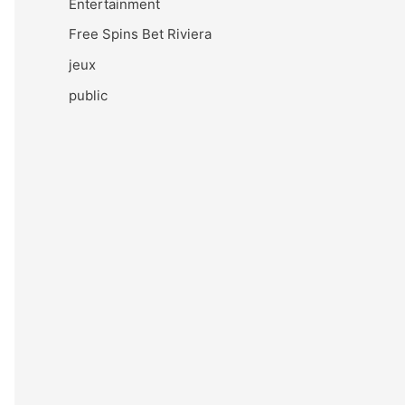
Entertainment
Free Spins Bet Riviera
jeux
public