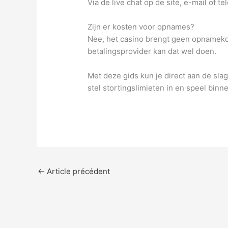
Via de live chat op de site, e-mail of t
Zijn er kosten voor opnames?
Nee, het casino brengt geen opnamekos
betalingsprovider kan dat wel doen.
Met deze gids kun je direct aan de sla
stel stortingslimieten in en speel binn
←
Article précédent