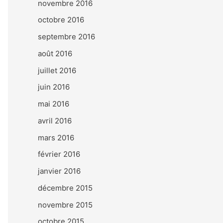
novembre 2016
octobre 2016
septembre 2016
août 2016
juillet 2016
juin 2016
mai 2016
avril 2016
mars 2016
février 2016
janvier 2016
décembre 2015
novembre 2015
octobre 2015