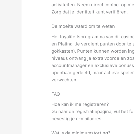
activiteiten. Neem direct contact op m
Zorg dat je identiteit kunt verifiëren.
De moeite waard om te weten
Het loyaliteitsprogramma van dit casin
en Platina. Je verdient punten door te
gokkasten). Punten kunnen worden inge
niveaus ontvang je extra voordelen zo
accountmanager en exclusieve bonusse
openbaar gedeeld, maar actieve spel
verwachten.
FAQ
Hoe kan ik me registreren?
Ga naar de registratiepagina, vul het f
bevestig je e-mailadres.
Wat is de minimumstorting?