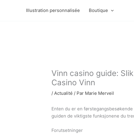
Aller
au
Illustration personnalisée
Boutique
contenu
Vinn casino guide: Sl
Casino Vinn
/
Actualité
/ Par
Marie Merveil
Enten du er en førstegangsbesøkende e
guiden de viktigste funksjonene du tren
Forutsetninger