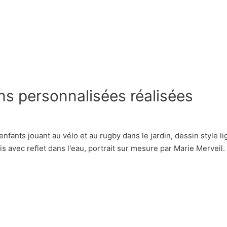
ons personnalisées réalisées