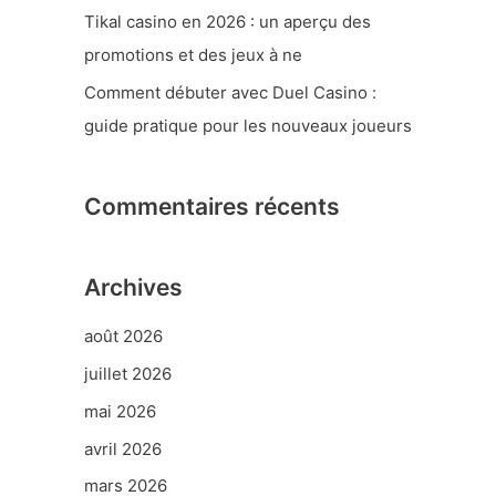
Tikal casino en 2026 : un aperçu des
:
promotions et des jeux à ne
Comment débuter avec Duel Casino :
guide pratique pour les nouveaux joueurs
Commentaires récents
Archives
août 2026
juillet 2026
mai 2026
avril 2026
mars 2026