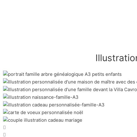
Illustrati