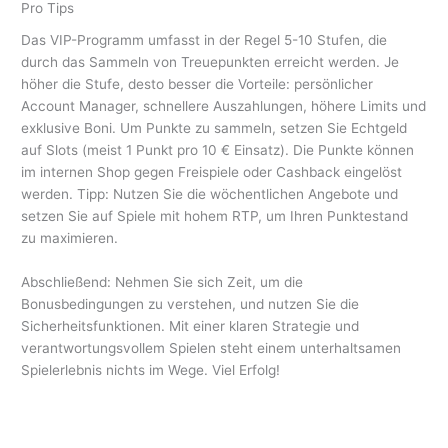
Pro Tips
Das VIP-Programm umfasst in der Regel 5-10 Stufen, die
durch das Sammeln von Treuepunkten erreicht werden. Je
höher die Stufe, desto besser die Vorteile: persönlicher
Account Manager, schnellere Auszahlungen, höhere Limits und
exklusive Boni. Um Punkte zu sammeln, setzen Sie Echtgeld
auf Slots (meist 1 Punkt pro 10 € Einsatz). Die Punkte können
im internen Shop gegen Freispiele oder Cashback eingelöst
werden. Tipp: Nutzen Sie die wöchentlichen Angebote und
setzen Sie auf Spiele mit hohem RTP, um Ihren Punktestand
zu maximieren.
Abschließend: Nehmen Sie sich Zeit, um die
Bonusbedingungen zu verstehen, und nutzen Sie die
Sicherheitsfunktionen. Mit einer klaren Strategie und
verantwortungsvollem Spielen steht einem unterhaltsamen
Spielerlebnis nichts im Wege. Viel Erfolg!