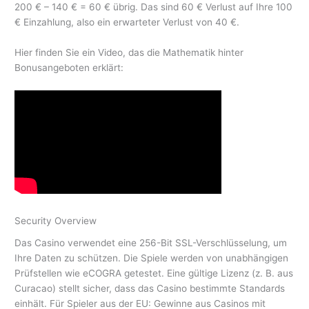
200 € – 140 € = 60 € übrig. Das sind 60 € Verlust auf Ihre 100
€ Einzahlung, also ein erwarteter Verlust von 40 €.
Hier finden Sie ein Video, das die Mathematik hinter
Bonusangeboten erklärt:
Security Overview
Das Casino verwendet eine 256-Bit SSL-Verschlüsselung, um
Ihre Daten zu schützen. Die Spiele werden von unabhängigen
Prüfstellen wie eCOGRA getestet. Eine gültige Lizenz (z. B. aus
Curacao) stellt sicher, dass das Casino bestimmte Standards
einhält. Für Spieler aus der EU: Gewinne aus Casinos mit