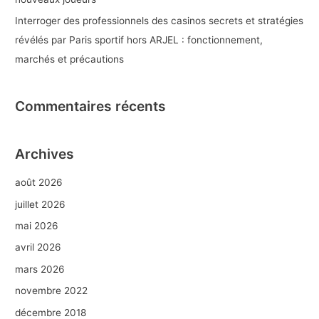
:
Interroger des professionnels des casinos secrets et stratégies
révélés par Paris sportif hors ARJEL : fonctionnement,
marchés et précautions
Commentaires récents
Archives
août 2026
juillet 2026
mai 2026
avril 2026
mars 2026
novembre 2022
décembre 2018