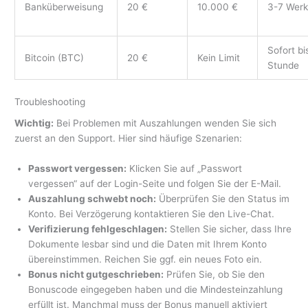
Banküberweisung
20 €
10.000 €
3-7 Werk
Sofort bi
Bitcoin (BTC)
20 €
Kein Limit
Stunde
Troubleshooting
Wichtig:
Bei Problemen mit Auszahlungen wenden Sie sich
zuerst an den Support. Hier sind häufige Szenarien:
Passwort vergessen:
Klicken Sie auf „Passwort
vergessen“ auf der Login-Seite und folgen Sie der E-Mail.
Auszahlung schwebt noch:
Überprüfen Sie den Status im
Konto. Bei Verzögerung kontaktieren Sie den Live-Chat.
Verifizierung fehlgeschlagen:
Stellen Sie sicher, dass Ihre
Dokumente lesbar sind und die Daten mit Ihrem Konto
übereinstimmen. Reichen Sie ggf. ein neues Foto ein.
Bonus nicht gutgeschrieben:
Prüfen Sie, ob Sie den
Bonuscode eingegeben haben und die Mindesteinzahlung
erfüllt ist. Manchmal muss der Bonus manuell aktiviert