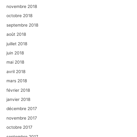
novembre 2018
octobre 2018
septembre 2018
août 2018
juillet 2018
juin 2018
mai 2018
avril 2018
mars 2018
février 2018
janvier 2018
décembre 2017
novembre 2017
octobre 2017
septembre 2017