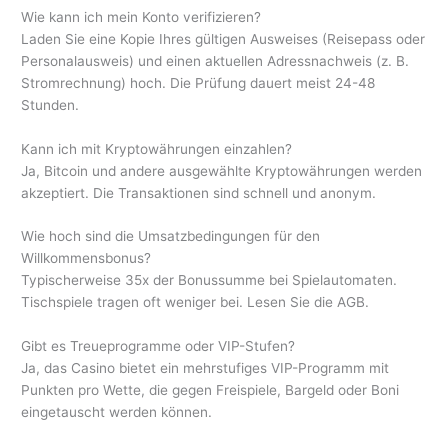
Wie kann ich mein Konto verifizieren?
Laden Sie eine Kopie Ihres gültigen Ausweises (Reisepass oder
Personalausweis) und einen aktuellen Adressnachweis (z. B.
Stromrechnung) hoch. Die Prüfung dauert meist 24-48
Stunden.
Kann ich mit Kryptowährungen einzahlen?
Ja, Bitcoin und andere ausgewählte Kryptowährungen werden
akzeptiert. Die Transaktionen sind schnell und anonym.
Wie hoch sind die Umsatzbedingungen für den
Willkommensbonus?
Typischerweise 35x der Bonussumme bei Spielautomaten.
Tischspiele tragen oft weniger bei. Lesen Sie die AGB.
Gibt es Treueprogramme oder VIP-Stufen?
Ja, das Casino bietet ein mehrstufiges VIP-Programm mit
Punkten pro Wette, die gegen Freispiele, Bargeld oder Boni
eingetauscht werden können.