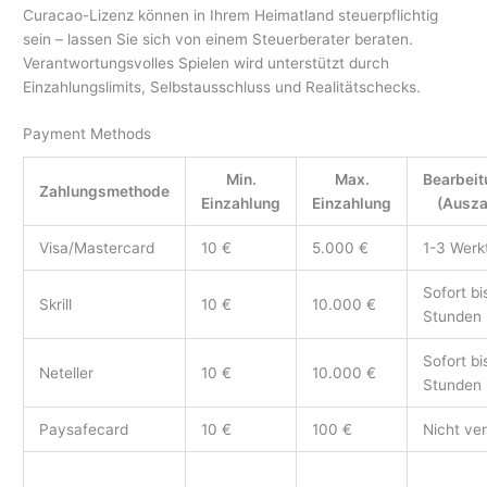
Curacao-Lizenz können in Ihrem Heimatland steuerpflichtig
sein – lassen Sie sich von einem Steuerberater beraten.
Verantwortungsvolles Spielen wird unterstützt durch
Einzahlungslimits, Selbstausschluss und Realitätschecks.
Payment Methods
Min.
Max.
Bearbeit
Zahlungsmethode
Einzahlung
Einzahlung
(Ausza
Visa/Mastercard
10 €
5.000 €
1-3 Werk
Sofort bi
Skrill
10 €
10.000 €
Stunden
Sofort bi
Neteller
10 €
10.000 €
Stunden
Paysafecard
10 €
100 €
Nicht ve