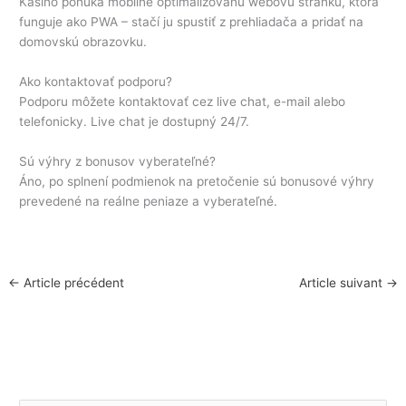
Kasíno ponúka mobilne optimalizovanú webovú stránku, ktorá
funguje ako PWA – stačí ju spustiť z prehliadača a pridať na
domovskú obrazovku.
Ako kontaktovať podporu?
Podporu môžete kontaktovať cez live chat, e-mail alebo
telefonicky. Live chat je dostupný 24/7.
Sú výhry z bonusov vyberateľné?
Áno, po splnení podmienok na pretočenie sú bonusové výhry
prevedené na reálne peniaze a vyberateľné.
←
Article précédent
Article suivant
→