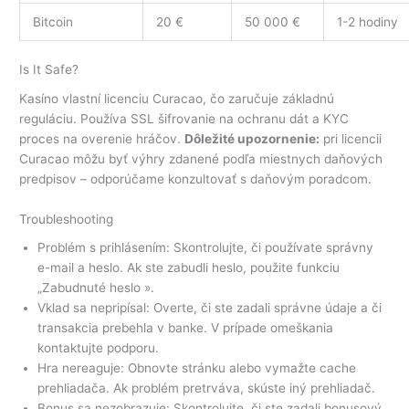
Bitcoin
20 €
50 000 €
1-2 hodiny
Is It Safe?
Kasíno vlastní licenciu Curacao, čo zaručuje základnú
reguláciu. Používa SSL šifrovanie na ochranu dát a KYC
proces na overenie hráčov.
Dôležité upozornenie:
pri licencii
Curacao môžu byť výhry zdanené podľa miestnych daňových
predpisov – odporúčame konzultovať s daňovým poradcom.
Troubleshooting
Problém s prihlásením: Skontrolujte, či používate správny
e-mail a heslo. Ak ste zabudli heslo, použite funkciu
„Zabudnuté heslo ».
Vklad sa nepripísal: Overte, či ste zadali správne údaje a či
transakcia prebehla v banke. V prípade omeškania
kontaktujte podporu.
Hra nereaguje: Obnovte stránku alebo vymažte cache
prehliadača. Ak problém pretrváva, skúste iný prehliadač.
Bonus sa nezobrazuje: Skontrolujte, či ste zadali bonusový