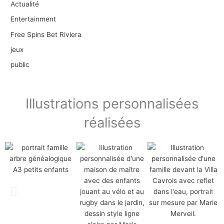
Actualité
Entertainment
Free Spins Bet Riviera
jeux
public
Illustrations personnalisées
réalisées