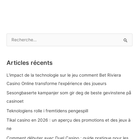
R
e
c
Articles récents
h
e
L'impact de la technologie sur le jeu comment Bet Riviera
r
Casino Online transforme l'expérience des joueurs
c
Sesongbaserte kampanjer som gir deg de beste gevinstene på
h
casinoet
e
Teknologiens rolle i fremtidens pengespill
r
Tikal casino en 2026 : un aperçu des promotions et des jeux à
ne
:
Comment débuter avec Duel Casino : guide pratique pour les