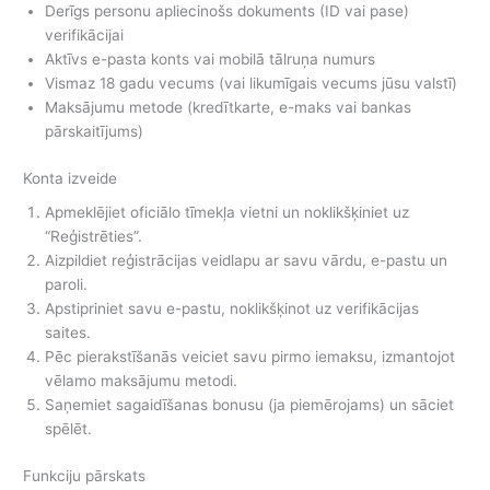
Derīgs personu apliecinošs dokuments (ID vai pase)
verifikācijai
Aktīvs e-pasta konts vai mobilā tālruņa numurs
Vismaz 18 gadu vecums (vai likumīgais vecums jūsu valstī)
Maksājumu metode (kredītkarte, e-maks vai bankas
pārskaitījums)
Konta izveide
Apmeklējiet oficiālo tīmekļa vietni un noklikšķiniet uz
“Reģistrēties”.
Aizpildiet reģistrācijas veidlapu ar savu vārdu, e-pastu un
paroli.
Apstipriniet savu e-pastu, noklikšķinot uz verifikācijas
saites.
Pēc pierakstīšanās veiciet savu pirmo iemaksu, izmantojot
vēlamo maksājumu metodi.
Saņemiet sagaidīšanas bonusu (ja piemērojams) un sāciet
spēlēt.
Funkciju pārskats