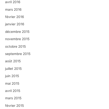
avril 2016
mars 2016
février 2016
janvier 2016
décembre 2015
novembre 2015
octobre 2015
septembre 2015
août 2015
juillet 2015
juin 2015
mai 2015
avril 2015
mars 2015
février 2015