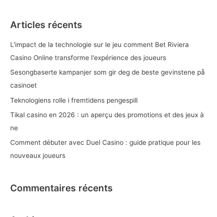
e
c
Articles récents
h
e
L'impact de la technologie sur le jeu comment Bet Riviera
r
Casino Online transforme l'expérience des joueurs
c
Sesongbaserte kampanjer som gir deg de beste gevinstene på
h
casinoet
e
Teknologiens rolle i fremtidens pengespill
r
Tikal casino en 2026 : un aperçu des promotions et des jeux à
ne
:
Comment débuter avec Duel Casino : guide pratique pour les
nouveaux joueurs
Commentaires récents