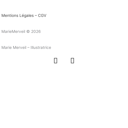
Mentions Légales – CGV
MarieMerveil © 2026
Marie Merveil – Illustratrice
F
I
a
n
c
s
e
t
b
a
o
g
o
r
k
a
-
m
f