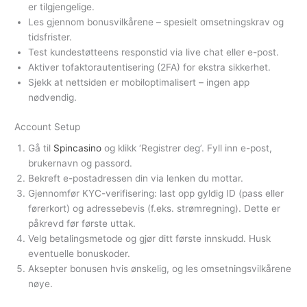
er tilgjengelige.
Les gjennom bonusvilkårene – spesielt omsetningskrav og
tidsfrister.
Test kundestøtteens responstid via live chat eller e-post.
Aktiver tofaktorautentisering (2FA) for ekstra sikkerhet.
Sjekk at nettsiden er mobiloptimalisert – ingen app
nødvendig.
Account Setup
Gå til
Spincasino
og klikk ‘Registrer deg’. Fyll inn e-post,
brukernavn og passord.
Bekreft e-postadressen din via lenken du mottar.
Gjennomfør KYC-verifisering: last opp gyldig ID (pass eller
førerkort) og adressebevis (f.eks. strømregning). Dette er
påkrevd før første uttak.
Velg betalingsmetode og gjør ditt første innskudd. Husk
eventuelle bonuskoder.
Aksepter bonusen hvis ønskelig, og les omsetningsvilkårene
nøye.