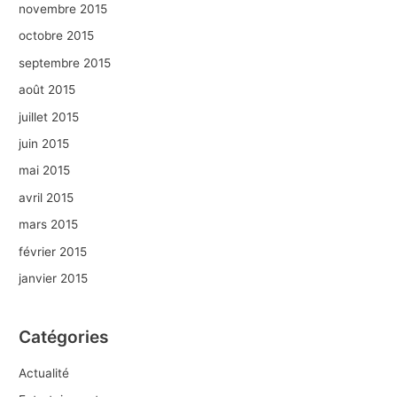
novembre 2015
octobre 2015
septembre 2015
août 2015
juillet 2015
juin 2015
mai 2015
avril 2015
mars 2015
février 2015
janvier 2015
Catégories
Actualité