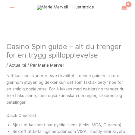
Aller
au
contenu
Casino Spin guide – alt du trenger
for en trygg spillopplevelse
/
Actualité
/ Par
Marie Merveil
Nettkasinoer varierer mye i kvalitet – denne guiden skjærer
gjennom støyen og dekker kun det som faktisk betyr noe for
en smidig opplevelse. For å lykkes med nettkasino trenger du
ikke flaks alene, men også kunnskap om regler, sikkerhet og
betalinger.
Quick Checklist
Sjekk at kasinoet har gyldig lisens (f.eks. MGA, Curacao).
Bekreft at betalingsmetoder som VISA, Trustly eller krypto