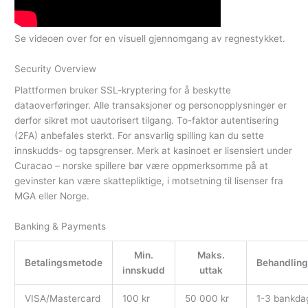
Se videoen over for en visuell gjennomgang av regnestykket.
Security Overview
Plattformen bruker SSL-kryptering for å beskytte
dataoverføringer. Alle transaksjoner og personopplysninger er
derfor sikret mot uautorisert tilgang. To-faktor autentisering
(2FA) anbefales sterkt. For ansvarlig spilling kan du sette
innskudds- og tapsgrenser. Merk at kasinoet er lisensiert under
Curacao – norske spillere bør være oppmerksomme på at
gevinster kan være skattepliktige, i motsetning til lisenser fra
MGA eller Norge.
Banking & Payments
Min.
Maks.
Betalingsmetode
Behandling
innskudd
uttak
VISA/Mastercard
100 kr
50 000 kr
1-3 bankda