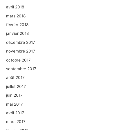
avril 2018
mars 2018
février 2018
janvier 2018
décembre 2017
novembre 2017
octobre 2017
septembre 2017
août 2017
juillet 2017
juin 2017
mai 2017
avril 2017
mars 2017