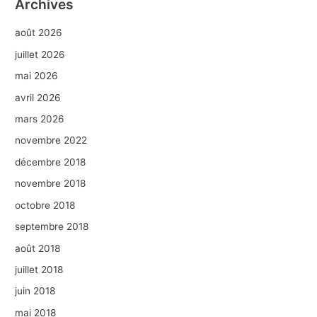
Archives
août 2026
juillet 2026
mai 2026
avril 2026
mars 2026
novembre 2022
décembre 2018
novembre 2018
octobre 2018
septembre 2018
août 2018
juillet 2018
juin 2018
mai 2018