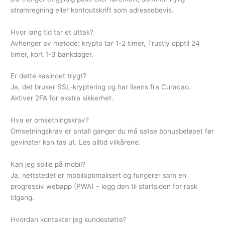
strømregning eller kontoutskrift som adressebevis.
Hvor lang tid tar et uttak?
Avhenger av metode: krypto tar 1-2 timer, Trustly opptil 24
timer, kort 1-3 bankdager.
Er dette kasinoet trygt?
Ja, det bruker SSL-kryptering og har lisens fra Curacao.
Aktiver 2FA for ekstra sikkerhet.
Hva er omsetningskrav?
Omsetningskrav er antall ganger du må satse bonusbeløpet før
gevinster kan tas ut. Les alltid vilkårene.
Kan jeg spille på mobil?
Ja, nettstedet er mobiloptimalisert og fungerer som en
progressiv webapp (PWA) – legg den til startsiden for rask
tilgang.
Hvordan kontakter jeg kundestøtte?