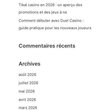
Tikal casino en 2026 : un aperçu des
:
promotions et des jeux à ne
Comment débuter avec Duel Casino :
guide pratique pour les nouveaux joueurs
Commentaires récents
Archives
août 2026
juillet 2026
mai 2026
avril 2026
mars 2026