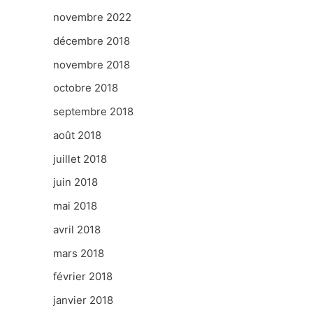
novembre 2022
décembre 2018
novembre 2018
octobre 2018
septembre 2018
août 2018
juillet 2018
juin 2018
mai 2018
avril 2018
mars 2018
février 2018
janvier 2018