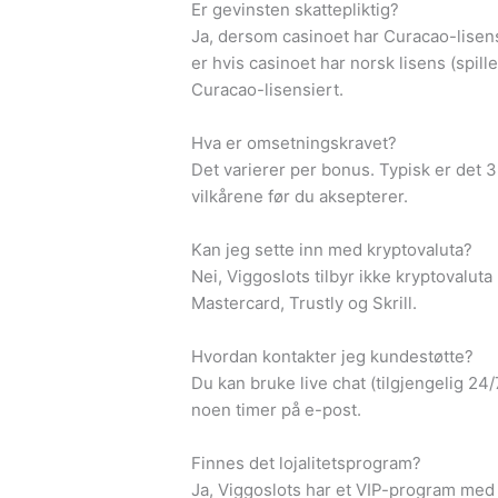
Er gevinsten skattepliktig?
Ja, dersom casinoet har Curacao-lisens
er hvis casinoet har norsk lisens (spil
Curacao-lisensiert.
Hva er omsetningskravet?
Det varierer per bonus. Typisk er det 
vilkårene før du aksepterer.
Kan jeg sette inn med kryptovaluta?
Nei, Viggoslots tilbyr ikke kryptovaluta
Mastercard, Trustly og Skrill.
Hvordan kontakter jeg kundestøtte?
Du kan bruke live chat (tilgjengelig 24/
noen timer på e-post.
Finnes det lojalitetsprogram?
Ja, Viggoslots har et VIP-program med