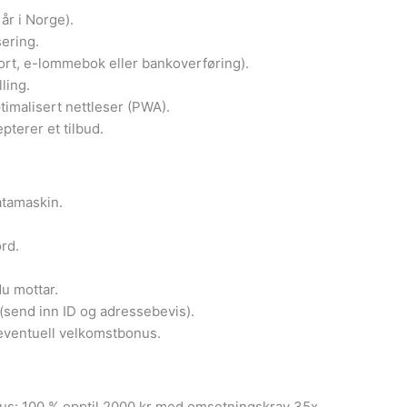
år i Norge).
sering.
kort, e-lommebok eller bankoverføring).
lling.
timalisert nettleser (PWA).
pterer et tilbud.
atamaskin.
rd.
u mottar.
 (send inn ID og adressebevis).
 eventuell velkomstbonus.
us: 100 % opptil 2000 kr med omsetningskrav 35x