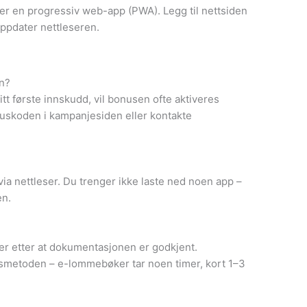
er en progressiv web-app (PWA). Legg til nettsiden
Oppdater nettleseren.
n?
ditt første innskudd, vil bonusen ofte aktiveres
nuskoden i kampanjesiden eller kontakte
 via nettleser. Du trenger ikke laste ned noen app –
en.
er etter at dokumentasjonen er godkjent.
gsmetoden – e-lommebøker tar noen timer, kort 1–3