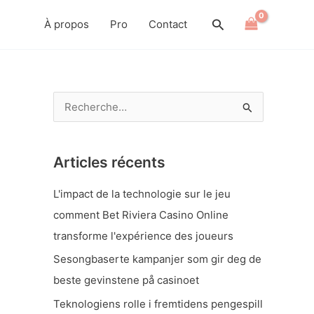
Rechercher
À propos
Pro
Contact
R
e
c
Articles récents
h
L'impact de la technologie sur le jeu
e
comment Bet Riviera Casino Online
r
transforme l'expérience des joueurs
c
h
Sesongbaserte kampanjer som gir deg de
e
beste gevinstene på casinoet
r
Teknologiens rolle i fremtidens pengespill