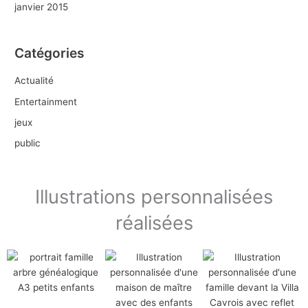
janvier 2015
Catégories
Actualité
Entertainment
jeux
public
Illustrations personnalisées
réalisées