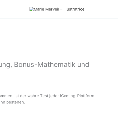
ung, Bonus-Mathematik und
ommen, ist der wahre Test jeder iGaming-Plattform
 ihn bestehen.