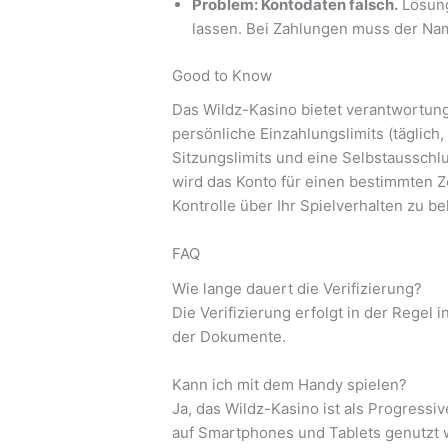
Problem: Kontodaten falsch.
Lösung:
lassen. Bei Zahlungen muss der Na
Good to Know
Das Wildz-Kasino bietet verantwortung
persönliche Einzahlungslimits (täglich
Sitzungslimits und eine Selbstausschl
wird das Konto für einen bestimmten Z
Kontrolle über Ihr Spielverhalten zu be
FAQ
Wie lange dauert die Verifizierung?
Die Verifizierung erfolgt in der Regel
der Dokumente.
Kann ich mit dem Handy spielen?
Ja, das Wildz-Kasino ist als Progressi
auf Smartphones und Tablets genutzt 