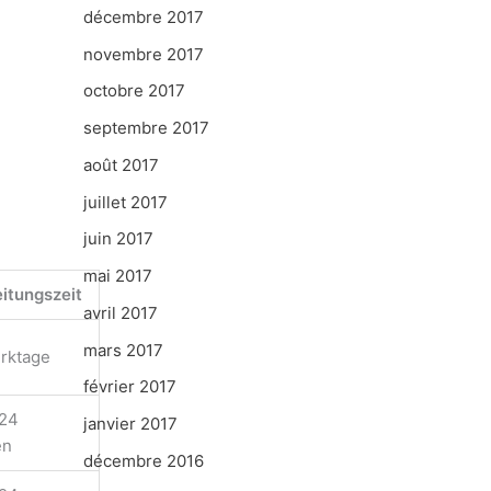
décembre 2017
novembre 2017
octobre 2017
septembre 2017
août 2017
juillet 2017
juin 2017
mai 2017
itungszeit
avril 2017
mars 2017
rktage
février 2017
 24
janvier 2017
en
décembre 2016