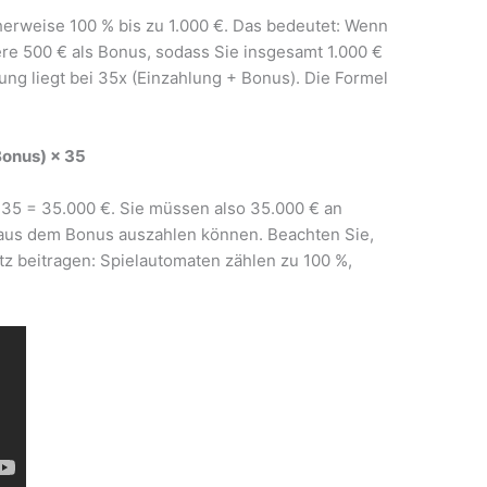
erweise 100 % bis zu 1.000 €. Das bedeutet: Wenn
ere 500 € als Bonus, sodass Sie insgesamt 1.000 €
g liegt bei 35x (Einzahlung + Bonus). Die Formel
Bonus) × 35
× 35 = 35.000 €. Sie müssen also 35.000 € an
 aus dem Bonus auszahlen können. Beachten Sie,
tz beitragen: Spielautomaten zählen zu 100 %,