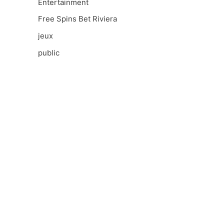
Entertainment
Free Spins Bet Riviera
jeux
public