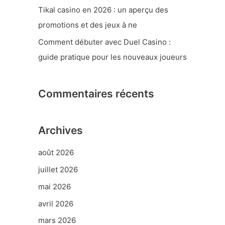
Tikal casino en 2026 : un aperçu des
:
promotions et des jeux à ne
Comment débuter avec Duel Casino :
guide pratique pour les nouveaux joueurs
Commentaires récents
Archives
août 2026
juillet 2026
mai 2026
avril 2026
mars 2026