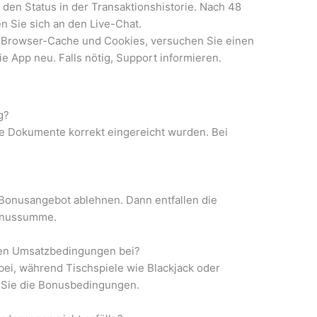
 den Status in der Transaktionshistorie. Nach 48
 Sie sich an den Live-Chat.
Browser-Cache und Cookies, versuchen Sie einen
e App neu. Falls nötig, Support informieren.
g?
le Dokumente korrekt eingereicht wurden. Bei
 Bonusangebot ablehnen. Dann entfallen die
onussumme.
den Umsatzbedingungen bei?
bei, während Tischspiele wie Blackjack oder
n Sie die Bonusbedingungen.