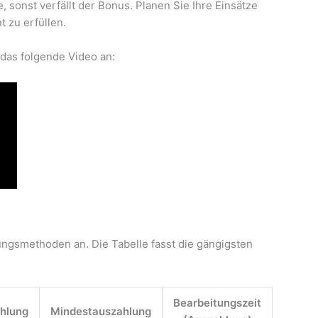
 sonst verfällt der Bonus. Planen Sie Ihre Einsätze
t zu erfüllen.
das folgende Video an:
ungsmethoden an. Die Tabelle fasst die gängigsten
Bearbeitungszeit
hlung
Mindestauszahlung