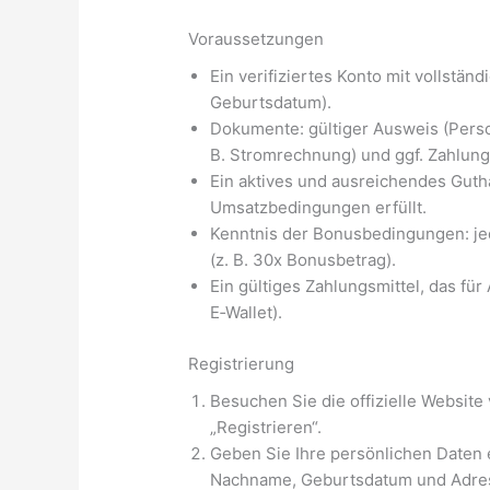
Voraussetzungen
Ein verifiziertes Konto mit vollstä
Geburtsdatum).
Dokumente: gültiger Ausweis (Pers
B. Stromrechnung) und ggf. Zahlun
Ein aktives und ausreichendes Guth
Umsatzbedingungen erfüllt.
Kenntnis der Bonusbedingungen: je
(z. B. 30x Bonusbetrag).
Ein gültiges Zahlungsmittel, das für 
E‑Wallet).
Registrierung
Besuchen Sie die offizielle Website
„Registrieren“.
Geben Sie Ihre persönlichen Daten 
Nachname, Geburtsdatum und Adre