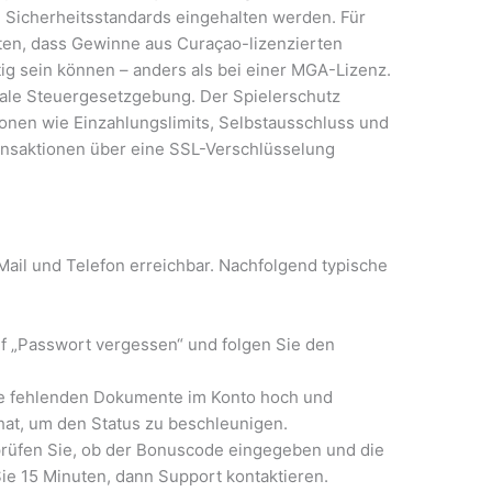
e Sicherheitsstandards eingehalten werden. Für
hten, dass Gewinne aus Curaçao-lizenzierten
tig sein können – anders als bei einer MGA-Lizenz.
okale Steuergesetzgebung. Der Spielerschutz
onen wie Einzahlungslimits, Selbstausschluss und
ansaktionen über eine SSL-Verschlüsselung
Mail und Telefon erreichbar. Nachfolgend typische
uf „Passwort vergessen“ und folgen Sie den
e fehlenden Dokumente im Konto hoch und
hat, um den Status zu beschleunigen.
üfen Sie, ob der Bonuscode eingegeben und die
ie 15 Minuten, dann Support kontaktieren.