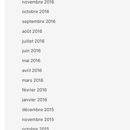
novembre 2016
octobre 2016
septembre 2016
août 2016
juillet 2016
juin 2016
mai 2016
avril 2016
mars 2016
février 2016
janvier 2016
décembre 2015
novembre 2015
octobre 2015