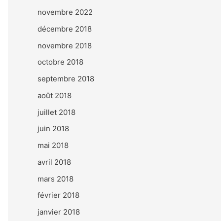
novembre 2022
décembre 2018
novembre 2018
octobre 2018
septembre 2018
août 2018
juillet 2018
juin 2018
mai 2018
avril 2018
mars 2018
février 2018
janvier 2018