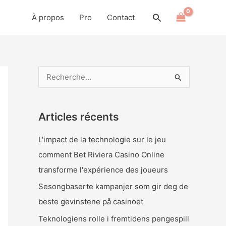
Rechercher
À propos
Pro
Contact
R
e
c
Articles récents
h
L'impact de la technologie sur le jeu
e
comment Bet Riviera Casino Online
r
transforme l'expérience des joueurs
c
h
Sesongbaserte kampanjer som gir deg de
e
beste gevinstene på casinoet
r
Teknologiens rolle i fremtidens pengespill