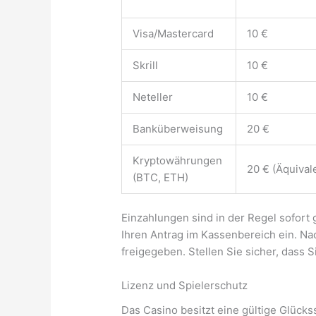
Visa/Mastercard
10 €
Skrill
10 €
Neteller
10 €
Banküberweisung
20 €
Kryptowährungen
20 € (Äquival
(BTC, ETH)
Einzahlungen sind in der Regel sofort 
Ihren Antrag im Kassenbereich ein. Na
freigegeben. Stellen Sie sicher, dass 
Lizenz und Spielerschutz
Das Casino besitzt eine gültige Glück