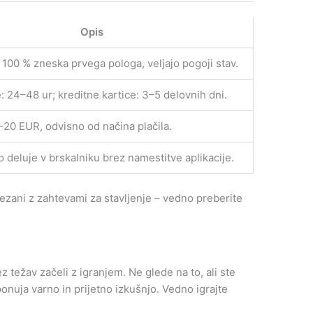
Opis
 100 % zneska prvega pologa, veljajo pogoji stav.
 24–48 ur; kreditne kartice: 3–5 delovnih dni.
–20 EUR, odvisno od načina plačila.
 deluje v brskalniku brez namestitve aplikacije.
zani z zahtevami za stavljenje – vedno preberite
težav začeli z igranjem. Ne glede na to, ali ste
ponuja varno in prijetno izkušnjo. Vedno igrajte