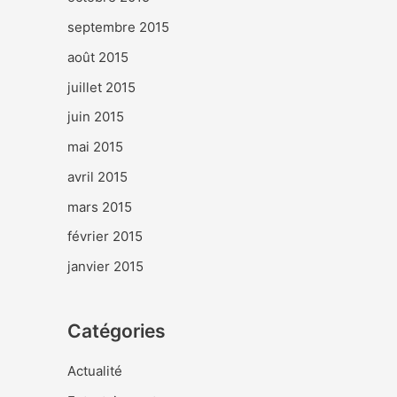
septembre 2015
août 2015
juillet 2015
juin 2015
mai 2015
avril 2015
mars 2015
février 2015
janvier 2015
Catégories
Actualité