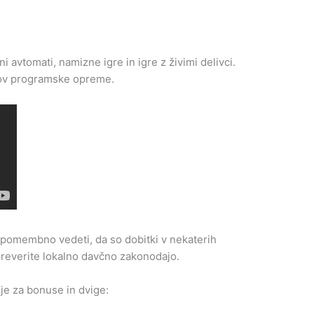
i avtomati, namizne igre in igre z živimi delivci.
kov programske opreme.
e pomembno vedeti, da so dobitki v nekaterih
reverite lokalno davčno zakonodajo.
je za bonuse in dvige: