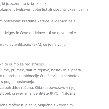
 ki jo zaženete iz brskalnika.
okument (veljaven potni list ali osebna izkaznica) in
šim potrebam: kreditne kartice, e-denarnice ali
e dvigov in čase obdelave – ti so navedeni v
sko avtentikacijo (2FA), če je na voljo.
knite gumb za registracijo.
: ime, priimek, datum rojstva, naslov in e-pošta.
 uporabo kombinacije črk, številk in simbolov.
e s pogoji poslovanja.
 za potrditev računa. Kliknite povezavo v njej.
stopek preverjanja identitete (KYC). Naložite
lične možnosti plačila, vključno s kreditnimi