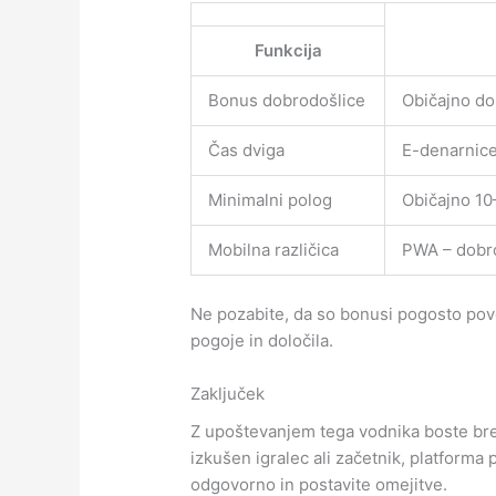
Funkcija
Bonus dobrodošlice
Običajno do
Čas dviga
E-denarnice:
Minimalni polog
Običajno 10
Mobilna različica
PWA – dobro
Ne pozabite, da so bonusi pogosto pove
pogoje in določila.
Zaključek
Z upoštevanjem tega vodnika boste brez 
izkušen igralec ali začetnik, platforma 
odgovorno in postavite omejitve.