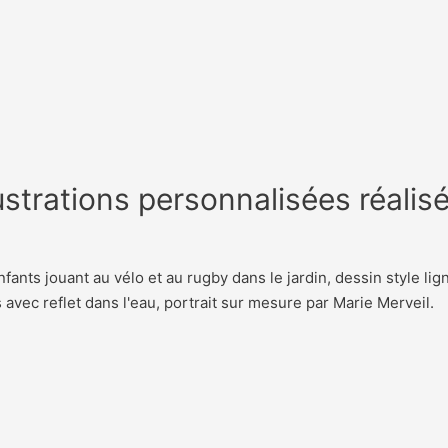
lustrations personnalisées réalis