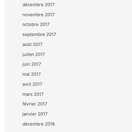
décembre 2017
novembre 2017
octobre 2017
septembre 2017
août 2017
juillet 2017
juin 2017
mai 2017
avril 2017
mars 2017
février 2017
janvier 2017
décembre 2016