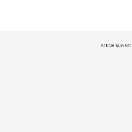
Article suivant